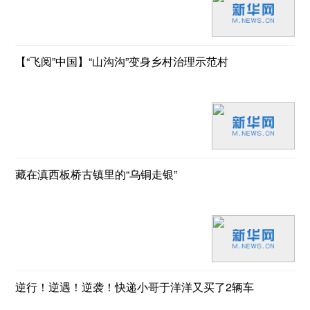
【“飞阅”中国】“山沟沟”变身乡村治理示范村
藏在滇西板桥古镇里的“乌铜走银”
逆行！逆遇！逆袭！快递小哥于洋洋又买了2辆车