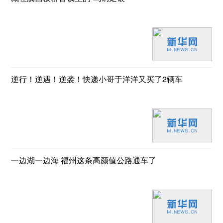
逆行！逆遇！逆袭！快递小哥于洋洋又买了2辆车
一边湖一边海 福州这条高颜值公路通车了