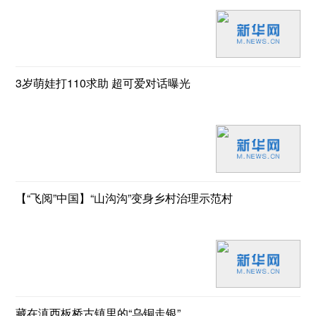
3岁萌娃打110求助 超可爱对话曝光
【“飞阅”中国】“山沟沟”变身乡村治理示范村
藏在滇西板桥古镇里的“乌铜走银”