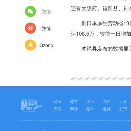
还有大阪府、福冈县、神
微信
据日本厚生劳动省13日
微博
达108.5万，较前一日增加
Qzone
冲绳县发布的数据显示，截
图集
时政
地方
法治
高层
人事
思客
网评
图片
视频
彩票