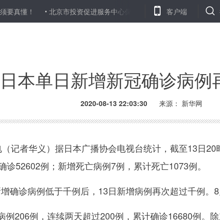
要真懂！
北京市投资促进服务中心保留正局职待遇干部林向阳涉嫌
客户端
日本单日新增新冠确诊病例
2020-08-13 22:03:30
来源： 新华网
记者华义）据日本广播协会电视台统计，截至13日20时
确诊52602例；新增死亡病例7例，累计死亡1073例。
确诊病例低于千例后，13日新增病例再次超过千例。8
206例，连续两天超过200例，累计确诊16680例。