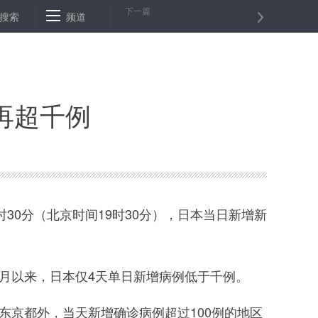
下一篇
严重违纪违法接受纪律审查和监察调查
搜索
频道
复市如何安排？安全能否保证
再超千例
30分（北京时间19时30分），日本当日新增新
月以来，日本仅4天单日新增病例低于千例。
除东京都外，当天新增确诊病例超过100例的地区