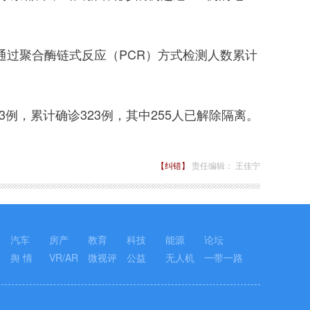
通过聚合酶链式反应（PCR）方式检测人数累计
，累计确诊323例，其中255人已解除隔离。
【纠错】
责任编辑： 王佳宁
汽车
房产
教育
科技
能源
论坛
舆 情
VR/AR
微视评
公益
无人机
一带一路