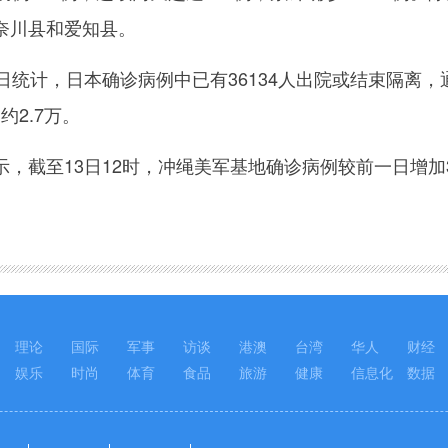
奈川县和爱知县。
统计，日本确诊病例中已有36134人出院或结束隔离，
约2.7万。
至13日12时，冲绳美军基地确诊病例较前一日增加3例
理论
国际
军事
访谈
港澳
台湾
华人
财经
娱乐
时尚
体育
食品
旅游
健康
信息化
数据