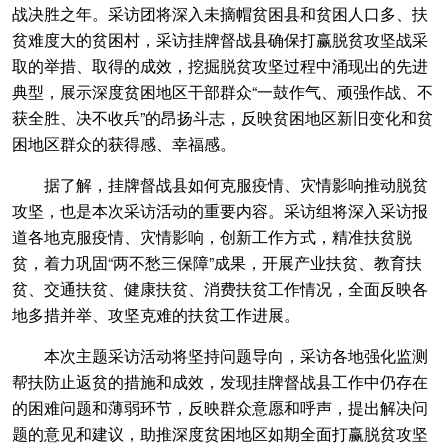
战决胜之年。采访团将深入未摘帽贫困县和贫困人口多、扶
贫难度大的贫困村，采访挂牌督战县确保打赢脱贫攻坚战采
取的举措、取得的成效，挖掘脱贫攻坚过程中涌现出的先进
典型，展示深度贫困地区干部群众“一鼓作气、顽强作战、不
获全胜、决不收兵”的昂扬斗志，反映贫困地区新旧变化和贫
困地区群众的获得感、幸福感。
据了解，挂牌督战县如何克服疫情、灾情影响推动脱贫
攻坚，也是本次采访活动的重要内容。采访组将深入采访报
道各地克服疫情、灾情影响，创新工作方式，精准扶贫脱
贫，着力巩固“两不愁三保障”成果，开展产业扶贫、教育扶
贫、交通扶贫、健康扶贫、消费扶贫工作情况，全面反映各
地多措并举、攻坚克难的扶贫工作进展。
本次主题采访活动将坚持问题导向，采访各地强化监测
帮扶防止返贫的措施和成效，发现挂牌督战县工作中仍存在
的困难问题和薄弱环节，反映群众意愿和呼声，提出解决问
题的意见和建议，助推深度贫困地区如期全面打赢脱贫攻坚