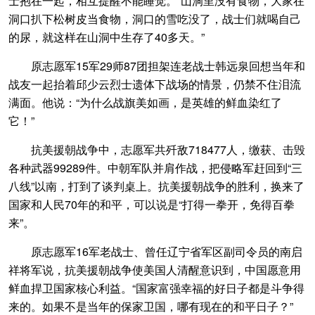
士抱在一起，相互提醒不能睡觉。“山洞里没有食物，大家在
洞口扒下松树皮当食物，洞口的雪吃没了，战士们就喝自己
的尿，就这样在山洞中生存了40多天。”
原志愿军15军29师87团担架连老战士韩远泉回想当年和
战友一起抬着邱少云烈士遗体下战场的情景，仍禁不住泪流
满面。他说：“为什么战旗美如画，是英雄的鲜血染红了
它！”
抗美援朝战争中，志愿军共歼敌718477人，缴获、击毁
各种武器99289件。中朝军队并肩作战，把侵略军赶回到“三
八线”以南，打到了谈判桌上。抗美援朝战争的胜利，换来了
国家和人民70年的和平，可以说是“打得一拳开，免得百拳
来”。
原志愿军16军老战士、曾任辽宁省军区副司令员的南启
祥将军说，抗美援朝战争使美国人清醒意识到，中国愿意用
鲜血捍卫国家核心利益。“国家富强幸福的好日子都是斗争得
来的。如果不是当年的保家卫国，哪有现在的和平日子？”