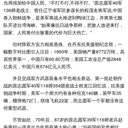
当局强加给中国人民。“不打不行,不得不打。”原志愿军46军
136师老战士、曾任辽宁省军区参谋长的程茂友将军说,中国
卷入朝鲜战争，是美军将战火推进到鸭绿江边，并将第七舰
队开进台湾海峡。“如果像抗日战争那样，把敌人放进来打，
国家、人民将付出惨重的代价与巨大伤亡。”
但对阵双方实力相差悬殊。在丹东抗美援朝纪念馆，一
幅数字对比图引人注目：1950年，美国钢产量8772万吨，高
居世界第一，中国只有60.60万吨；美国工农业总产值2848
亿美元，中国只有574亿元人民币。
并且交战双方武器装备水平也相去甚远。第一批赴朝作
战的原志愿军40军118师354团老战士程龙江回忆说，抗美援
朝战争时期，美军一个师大约有各种坦克140辆，装甲车35
辆，榴弹炮72门，联络飞机22架，而志愿军一个军都没有这
些重型武器。
尽管如此，70年后，87岁的原志愿军39军116师老兵赵
振声却一语道出当年所有将士的心声：“与祖国的安危相比，