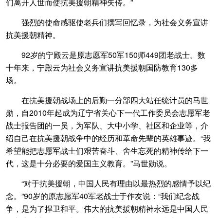
们离开人世而使抗美援朝精神失传。”
强烈的使命感驱使老兵们撰写回忆录，为社会义务宣讲
抗美援朝精神。
92岁的宁殿云是原志愿军50军150师449团老战士。数
十年来，宁殿云为社会义务宣讲抗美援朝国防教育130多
场。
在抗美援朝战场上的后勤一分部四大站任统计员的马世
勋，自2010年起成为辽宁省关心下一代工作委员会志愿军老
战士报告团的一员，为军队、大中小学、社区和企业等，介
绍自己在抗美援朝战争中的经历和革命先辈的英雄事迹。“我
希望能把志愿军战士们艰苦奋斗、舍生忘死的精神传给下一
代，这是十分必要的爱国主义教育。”马世勋说。
“对于抗美援朝，中国人民有理由以最热烈的感情予以纪
念。”90岁的原志愿军40军老战士于作友说：“我们纪念战
争，是为了捍卫和平。伟大的抗美援朝精神永远是中国人民