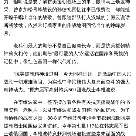
力，但听说是要了解抗美援朝战场上的事，眼睛马上焕发神
采。曾参加松骨峰战役的孙德礼回忆往事已很费劲，却能扯
开嗓子唱出当年的战歌。曾跟随部队打入汉城的宁殿云说话
断断续续，依然常盯着家里的作战地图回忆当年的峥嵘岁
月。
老兵们最大的期盼不是自己健康长寿，而是抗美援朝精
神薪火相传；他们期盼“最可爱的人”永远活在国家和民族的
记忆中，像红色基因一样代代相传。
“抗美援朝精神没过时，今天同样适用，是激励中国人民
战胜一切艰难险阻、为实现中华民族伟大复兴而奋斗的强大
精神动力。”原志愿军高射炮兵501团老战士李维波说。
在李维波家中，整齐摆放着各种有关抗美援朝战争的书
籍资料、老照片，以及李维波和战友们整理的回忆录。为了
替牺牲的战友尽责，88岁的李维波每年清明节都到沈阳抗美
援朝烈士陵园做义务讲解。今年第七批117位在韩志愿军烈
士遗骸回国，李维波特意赶到机场迎接这些素未谋面的战