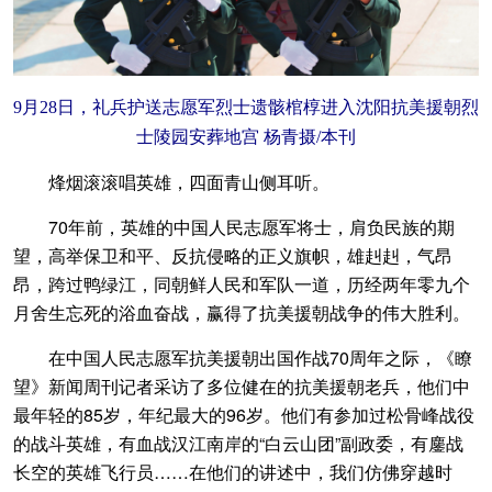
9月28日，礼兵护送志愿军烈士遗骸棺椁进入沈阳抗美援朝烈
士陵园安葬地宫 杨青摄/本刊
烽烟滚滚唱英雄，四面青山侧耳听。
70年前，英雄的中国人民志愿军将士，肩负民族的期
望，高举保卫和平、反抗侵略的正义旗帜，雄赳赳，气昂
昂，跨过鸭绿江，同朝鲜人民和军队一道，历经两年零九个
月舍生忘死的浴血奋战，赢得了抗美援朝战争的伟大胜利。
在中国人民志愿军抗美援朝出国作战70周年之际，《瞭
望》新闻周刊记者采访了多位健在的抗美援朝老兵，他们中
最年轻的85岁，年纪最大的96岁。他们有参加过松骨峰战役
的战斗英雄，有血战汉江南岸的“白云山团”副政委，有鏖战
长空的英雄飞行员……在他们的讲述中，我们仿佛穿越时