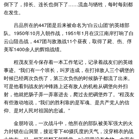
倒下了，排长、连长也倒下了……流血与牺牲，每时每刻都
在发生。
吕品所在的447团是后来被命名为“白云山团”的英雄部
队。1950年10月入朝作战，1951年1月在汉江南岸打响了白
云山阻击战，447团与敌激战11个昼夜，取得了毙、伤、俘
美军1400余人的辉煌战绩。
程茂友至今保存着一本工作笔记，记录着战友们的英雄
事迹。“我们有一个班长，叫罗连成，在打掉敌人三个碉堡的
时候已经两次负伤了，第三次负伤的时候肠子都流了出来。
可是他看到战友的冲锋路上还有敌人的机枪从碉堡向外扫
射，他就把肠子弄一弄塞进去，爬过去把碉堡炸了。”程茂友
有些激动地说，“我们的胜利靠的是军魂、是共产党人的信
仰、是对人民对祖国的忠诚。”
金朋玲说，一次战斗中，他所在的部队被美军强大的火
力封锁在山洞里，接近零下40摄氏度的天气，没穿棉衣的战