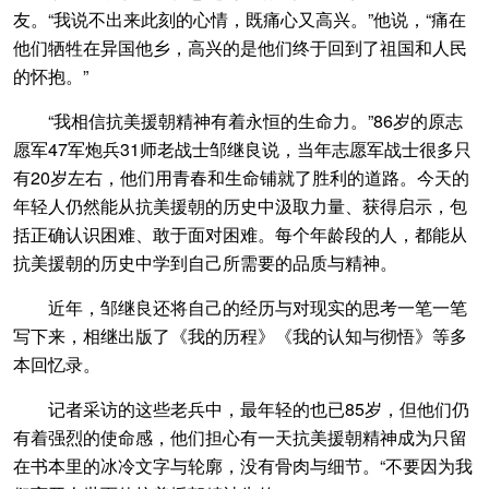
友。“我说不出来此刻的心情，既痛心又高兴。”他说，“痛在
他们牺牲在异国他乡，高兴的是他们终于回到了祖国和人民
的怀抱。”
“我相信抗美援朝精神有着永恒的生命力。”86岁的原志
愿军47军炮兵31师老战士邹继良说，当年志愿军战士很多只
有20岁左右，他们用青春和生命铺就了胜利的道路。今天的
年轻人仍然能从抗美援朝的历史中汲取力量、获得启示，包
括正确认识困难、敢于面对困难。每个年龄段的人，都能从
抗美援朝的历史中学到自己所需要的品质与精神。
近年，邹继良还将自己的经历与对现实的思考一笔一笔
写下来，相继出版了《我的历程》《我的认知与彻悟》等多
本回忆录。
记者采访的这些老兵中，最年轻的也已85岁，但他们仍
有着强烈的使命感，他们担心有一天抗美援朝精神成为只留
在书本里的冰冷文字与轮廓，没有骨肉与细节。“不要因为我