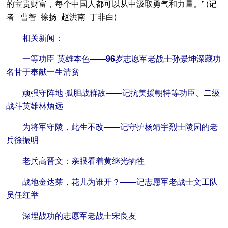
的宝贵财富，每个中国人都可以从中汲取勇气和力量。” (记
者 曹智 徐扬 赵洪南 丁非白)
相关新闻：
一等功臣 英雄本色——96岁志愿军老战士孙景坤深藏功
名甘于奉献一生清贫
顽强守阵地 孤胆战群敌——记抗美援朝特等功臣、二级
战斗英雄林炳远
为将军守陵，此生不改——记守护杨靖宇烈士陵园的老
兵徐振明
老兵高晋文：亲眼看着黄继光牺牲
战地金达莱，花儿为谁开？——记志愿军老战士文工队
员任红举
深埋战功的志愿军老战士宋良友