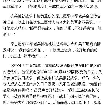
迹不可思议，事实上朝鲜战场到处都有这样的战士。”原志愿
军23军老兵、《英雄儿女》王成原型人物之一的蒋庆泉说。
抗美援朝战争中曾负重伤的原志愿军38军老兵金朋玲告
诉记者，战士们在战场上面对人高马大的美军毫不畏惧，一
打仗就来精神。“眼里只有敌人，杀红了眼，不知道害怕，就
是干！”
原志愿军38军老兵孙德礼讲起当年拼命炸美军坦克的情
景时说：“我什么也不怕，一下就跳上坦克，拉开坦克的舱
门，扔进去5颗手榴弹……”
尽管过去了近70年，但朝鲜战场的惨烈仍深刻在老兵们
的记忆中。曾任原志愿军50军149师447团副政委的吕品，先
后参加了抗日战争、解放战争和抗美援朝战争。戎马一生的
老人想起在汉江南岸的日日夜夜，忍不住老泪纵横。“知道什
么是粉身碎骨吗？”吕品声音开始颤抖：“我们五连副连长代
学友，被敌机的重磅炸弹炸死了，战士们想去找他的尸体，
但连拳头大的肉都找不到了……”吕品说，战士倒下了，班长