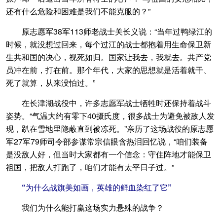
还有什么危险和困难是我们不能克服的？”
原志愿军38军113师老战士关长义说：“当年过鸭绿江的
时候，就没想过回来，每个过江的战士都抱着用生命保卫新
生共和国的决心，视死如归。国家让我去，我就去。共产党
员冲在前，打在前。那个年代，大家的思想就是活着就干、
死了就算，从来没怕过。”
在长津湖战役中，许多志愿军战士牺牲时还保持着战斗
姿势。“气温大约有零下40摄氏度，很多战士为避免被敌人发
现，趴在雪地里隐蔽直到被冻死。”亲历了这场战役的原志愿
军27军79师司令部参谋常宗信眼含热泪回忆说，“咱们装备
是没敌人好，但当时大家都有一个信念：守住阵地才能保卫
祖国，把敌人打跑了，咱们才能有太平日子过。”
“为什么战旗美如画，英雄的鲜血染红了它”
我们为什么能打赢这场实力悬殊的战争？