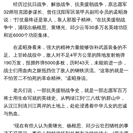
经历过抗日战争、解放战争、抗美援朝战争，原志愿军
32师坦克团参谋长、曾任沈阳军区装甲兵副司令员的孟昭身
说：“打仗最终还是靠人，靠人那股子精神。”在抗美援朝战
争中，涌现出杨根思、黄继光、邱少云等30多万名英雄功臣
和近6000个功臣集体。
在孟昭身看来，强大的精神力量能够弥补武器装备的不
足。上甘岭战役中，敌人对不足4平方公里的阵地发射炮弹
190万发，投掷炸弹5000多枚，历时43天，未能前进一步，
战士们用血肉之躯抵挡住了敌人的钢铁洪流。“这靠的就是一
不怕苦二不怕死的革命精神。”孟昭身说。
老兵们说，一部抗美援朝战争史，就是一部志愿军百万
将士用生命写就的英雄史。从鸭绿江到“三八线”的群山中，
从汉江到清川江两岸的土地上，处处浸透着中华儿女的忠诚
与热血。
“现在有些人认为黄继光、杨根思、邱少云壮烈牺牲的事