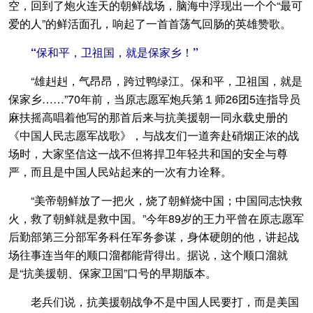
空，回到了炮火连天的朝鲜战场，脑海中浮现出一个个“最可
爱的人”的鲜活面孔，响起了一首首荡气回肠的英雄赞歌。
“保和平，卫祖国，就是保家乡！”
“雄赳赳，气昂昂，跨过鸭绿江。保和平，卫祖国，就是
保家乡……”70年前，当原志愿军炮兵第１师26团5连指导员
麻扶摇高唱着他写的那首后来与抗美援朝一同永载史册的
《中国人民志愿军战歌》，与战友们一道奔赴硝烟正浓的战
场时，大家坚信这一战不但将捍卫年轻共和国的安全与尊
严，而且是中国人民站起来的一次有力诠释。
“美帝朝鲜放了一把火，烧了朝鲜烧中国；中国同志快救
火，救了朝鲜就是救中国。”今年89岁的王力平曾在原志愿军
后勤部第三分部军务科任军务参谋，身体硬朗的他，讲起战
场往事连当年的顺口溜都能背得出。据说，这个顺口溜就
是“抗美援朝、保家卫国”口号的早期版本。
老兵们说，抗美援朝战争不是中国人民要打，而是美国