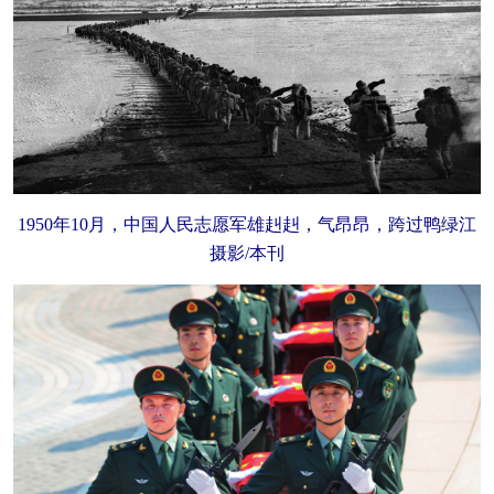
1950年10月，中国人民志愿军雄赳赳，气昂昂，跨过鸭绿江
摄影/本刊