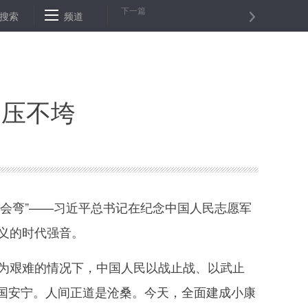
下一篇
70周年敬献花篮仪式隆重举行
搜索
频道
哥斯达黎加新冠确诊病例超10万
倒压不垮
会弯”——习近平总书记在纪念中国人民志愿军
义的时代强音。
为艰难的情况下，中国人民以战止战、以武止
国安宁。人间正道是沧桑。今天，全面建成小康