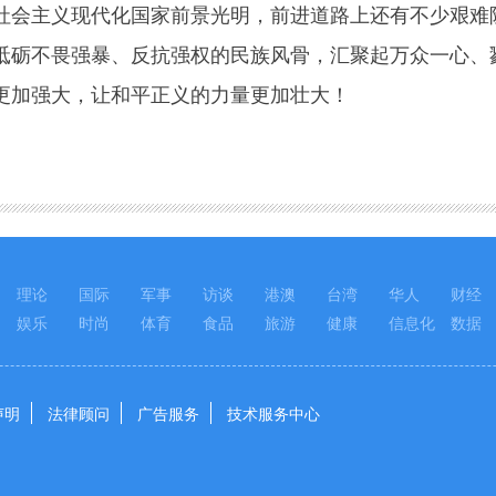
社会主义现代化国家前景光明，前进道路上还有不少艰难
砥砺不畏强暴、反抗强权的民族风骨，汇聚起万众一心、
更加强大，让和平正义的力量更加壮大！
理论
国际
军事
访谈
港澳
台湾
华人
财经
娱乐
时尚
体育
食品
旅游
健康
信息化
数据
声明
法律顾问
广告服务
技术服务中心