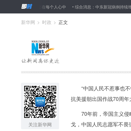
网评：让英雄丰碑矗立在每个人心中
综合消息：中东新冠病例持续增加
新华网
>
时政
>
正文
“中国人民不惹事也不怕
抗美援朝出国作战70周
70年前，帝国主义侵略
戈，中国人民志愿军不畏
关注新华网