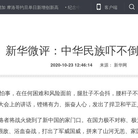
 摩洛哥约旦单日新增创新高
纪念中国人民志愿军抗美援朝出国作战
客户端
新华微评：中华民族吓不
2020-10-23 12:46:14
来源： 新华网
事，在任何困难和风险面前，腿肚子不会抖，腰杆子不
年大会上的讲话，铿锵有力、振奋人心，发出了捍卫和平正
者将战火烧到了新中国的家门口。在国力极不对称、极
强敌、浴血奋战，打出了军威国威，拼来了山河无恙、家