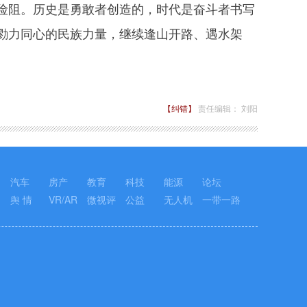
险阻。历史是勇敢者创造的，时代是奋斗者书写
勠力同心的民族力量，继续逢山开路、遇水架
【纠错】
责任编辑： 刘阳
汽车
房产
教育
科技
能源
论坛
舆 情
VR/AR
微视评
公益
无人机
一带一路