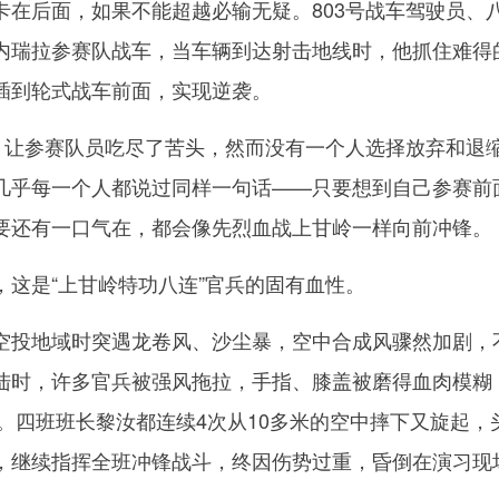
卡在后面，如果不能超越必输无疑。803号战车驾驶员、
内瑞拉参赛队战车，当车辆到达射击地线时，他抓住难得
插到轮式战车前面，实现逆袭。
让参赛队员吃尽了苦头，然而没有一个人选择放弃和退
几乎每一个人都说过同样一句话——只要想到自己参赛前
要还有一口气在，都会像先烈血战上甘岭一样向前冲锋。
是“上甘岭特功八连”官兵的固有血性。
投地域时突遇龙卷风、沙尘暴，空中合成风骤然加剧，
陆时，许多官兵被强风拖拉，手指、膝盖被磨得血肉模糊
远。四班班长黎汝都连续4次从10多米的空中摔下又旋起，
，继续指挥全班冲锋战斗，终因伤势过重，昏倒在演习现