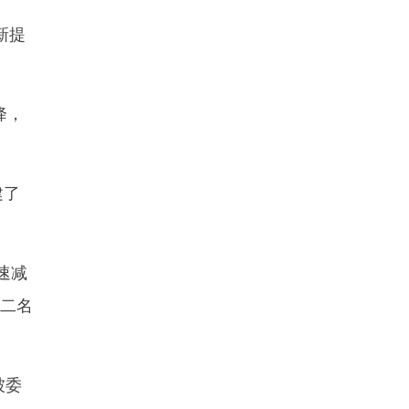
新提
降，
建了
速减
第二名
被委