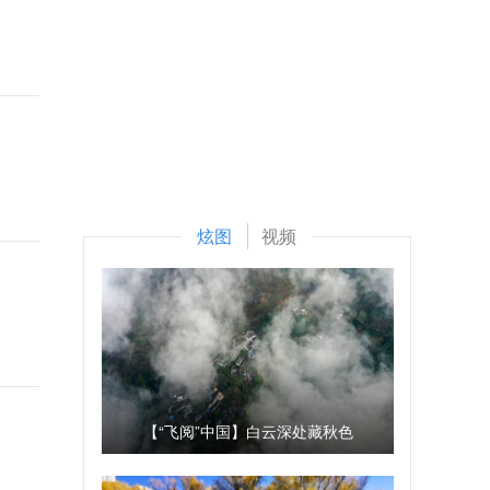
炫图
视频
【“飞阅”中国】白云深处藏秋色