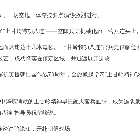
原，一场空地一体夺控要点演练激烈进行。
上甘岭特功八连”——空降兵某机械化旅三营八连头上
风速达十几米每秒。“上甘岭特功八连”官兵凭借临危
技艺，成功降落在预定区域，并迅速展开进攻……
美援朝出国作战70周年，全旅掀起学习“上甘岭精神”
中淬炼铸就的上甘岭精神早已融入官兵血脉，成为连队
功八连”指导员祝华峰说。
八连跨过鸭绿江，开赴朝鲜战场。