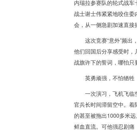
内瑞拉参赛队的轮式战车
战士谢士伟紧紧地咬住委
会，从一侧急剧加速直接
这次竞赛“意外”频出，
他们回国后分享感受时，
战旗许下的誓词，哪怕只
英勇顽强，不怕牺牲，这
一次演习，飞机飞临空
官兵长时间滞留空中。着
的甚至被拖出1000多米
鲜血直流。可他强忍剧痛