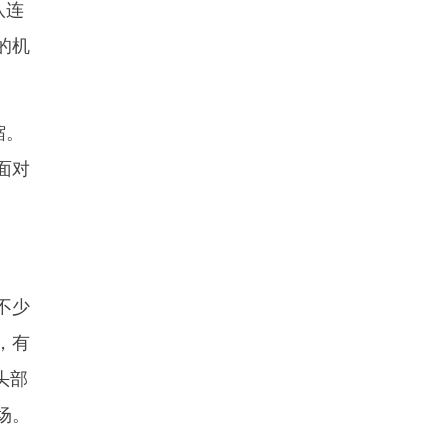
八连
的机
缩。
面对
不少
，有
头部
场。