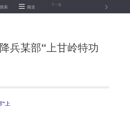
下一篇
河流域苹果产业联盟在西安成立
搜索
频道
海口市人民政府原党组成员、副市
降兵某部“上甘岭特功
部“上