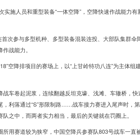
次实施人员和重型装备“一体空降”，空降快速作战能力有
连首次参与多型机种、多型装备混装连投、大部队集群伞
降作战能力。
8”空降排项目的赛场上，以“上甘岭特功八连”为主体组
战车卷起泥浆，连续翻越反坦克壕、浅滩、车辙桥，快
尾，利落通过“S”形限制路……战车接力赛进入尾声时，
赛队之中，而两者实力相当，最后的关键就在罚圈上。
用赛道较为狭窄，中国空降兵参赛队803号战车一直