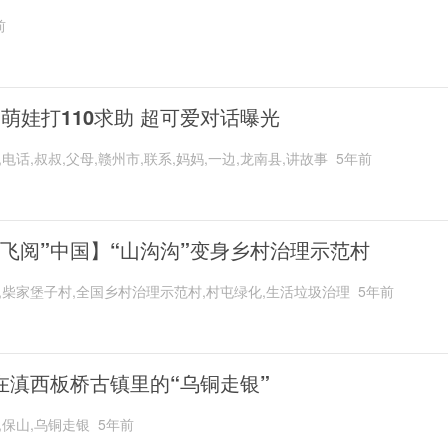
前
岁萌娃打110求助 超可爱对话曝光
,电话,叔叔,父母,赣州市,联系,妈妈,一边,龙南县,讲故事
5年前
“飞阅”中国】“山沟沟”变身乡村治理示范村
,柴家堡子村,全国乡村治理示范村,村屯绿化,生活垃圾治理
5年前
在滇西板桥古镇里的“乌铜走银”
,保山,乌铜走银
5年前