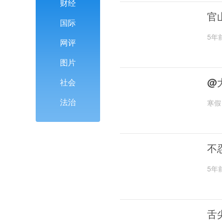
财经
官
国际
5年
网评
图片
@
社会
法治
寒假
不
5年
舌