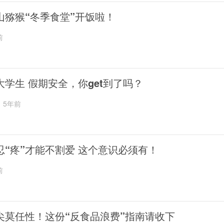
山猕猴“冬季食堂”开饭啦！
前
大学生 假期安全，你get到了吗？
5年前
忍“疼”才能不割爱 这个意识必须有！
前
尖莫任性！这份“反食品浪费”指南请收下