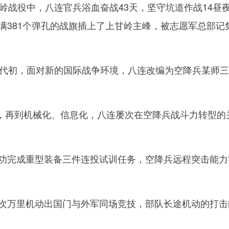
岭战役中，八连官兵浴血奋战43天，坚守坑道作战14昼
布满381个弹孔的战旗插上了上甘岭主峰，被志愿军总部记
年代初，面对新的国际战争环境，八连改编为空降兵某师
再到机械化、信息化，八连屡次在空降兵战斗力转型的
功完成重型装备三件连投试训任务，空降兵远程突击能力
次万里机动出国门与外军同场竞技，部队长途机动的打击