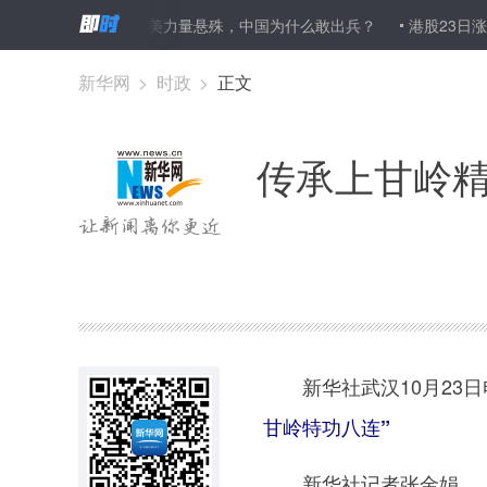
美援朝，中美力量悬殊，中国为什么敢出兵？
港股23日涨0.54% 收报
新华网
>
时政
>
正文
传承上甘岭精
新华社武汉10月23
甘岭特功八连”
新华社记者张金娟