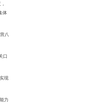
夜，
集体
三营八
关口
实现
能力