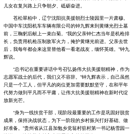
儿女在复兴路上只争朝夕、砥砺奋进。
苍松翠柏中，辽宁沈阳抗美援朝烈士陵园里一片肃穆。
中国中车沈阳机车车辆有限公司的钟九辉来到黄继光烈士墓
前，三鞠躬后献上一束白菊。“我的父亲钟仁杰当年是机枪排
长，负责用机枪压制敌军火力，掩护黄继光前进。父亲去世
后，我每年都会来这里替他看一看老战友，缅怀英雄。”钟九
辉说。
“总书记在重要讲话中号召弘扬伟大抗美援朝精神，作为
志愿军战士的后代，我们义不容辞。”钟九辉表示，自己虽然
只是一个工人，但平凡的岗位更加需要默默坚守，在和平年
代努力做到平凡而不平庸，让伟大抗美援朝精神在新时代绽
放新光芒。
“身为一线扶贫干部，现阶段最重要的工作是巩固好脱贫
成果，保持决战状态，为下一阶段的乡村振兴打好基础、做
好准备。”贵州省从江县加勉乡党翁村驻村第一书记杨雪园一