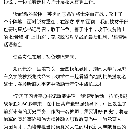
边说，一边忙着走村入户开展收入核算工作。
“历经艰难险阻，英勇的志愿军将士浴血奋战，攻下了一
个个阵地。面对脱贫重任，在深贫‘堡垒’面前，我们扶贫干部
也要响应总书记号召，敢于斗争、善于斗争，攻下扶贫路上
的‘松骨峰’和‘上甘岭’，夺取脱贫攻坚战的最后胜利。”杨雪园
话语坚定。
使命责任在肩，初心烛照未来。
湖南长沙，岳麓书院。全国模范教师、湖南大学马克思
主义学院教授龙兵经常带领学生一起看望当地的抗美援朝老
战士，在聆听感人事迹中激励青年学生成长成才。
“学习了习近平总书记重要讲话，我深受触动。抗美援朝
战争胜利60多年来，在中国共产党坚强领导下，中国发生了
前所未有的历史巨变。作为一名教师，我要讲好‘四史’，将志
愿军的英雄事迹和伟大精神融入思政教育当中，为党育人、
为国育才，为培养担当民族复兴大任的时代新人奉献自己的