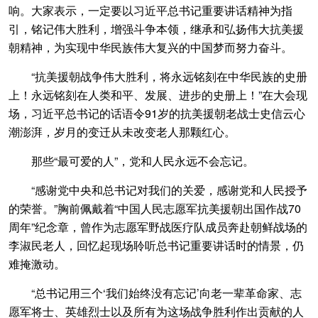
响。大家表示，一定要以习近平总书记重要讲话精神为指
引，铭记伟大胜利，增强斗争本领，继承和弘扬伟大抗美援
朝精神，为实现中华民族伟大复兴的中国梦而努力奋斗。
“抗美援朝战争伟大胜利，将永远铭刻在中华民族的史册
上！永远铭刻在人类和平、发展、进步的史册上！”在大会现
场，习近平总书记的话语令91岁的抗美援朝老战士史信云心
潮澎湃，岁月的变迁从未改变老人那颗红心。
那些“最可爱的人”，党和人民永远不会忘记。
“感谢党中央和总书记对我们的关爱，感谢党和人民授予
的荣誉。”胸前佩戴着“中国人民志愿军抗美援朝出国作战70
周年”纪念章，曾作为志愿军野战医疗队成员奔赴朝鲜战场的
李淑民老人，回忆起现场聆听总书记重要讲话时的情景，仍
难掩激动。
“总书记用三个‘我们始终没有忘记’向老一辈革命家、志
愿军将士、英雄烈士以及所有为这场战争胜利作出贡献的人