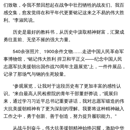
们致敬，令我不禁回想起在战争中壮烈牺牲的战友们。我百
感交集，愈发觉得在和平年代更要铭记这来之不易的伟大胜
利。”李淑民说。
历史是最好的教科书，从历史中汲取精神财富，汇聚成
勇往直前、无坚不摧的强大力量。
540余张照片、1900余件文物……走进中国人民革命军
事博物馆，“铭记伟大胜利 捍卫和平正义——纪念中国人民
志愿军抗美援朝出国作战70周年主题展览”上，一件件展品，
记录了那场气与钢的生死较量。
“参观展览，让我对于这段历史有了更加丰富的感性认
识。”来自最高人民检察院的青年干部董舒骅说，“观展归
来，通过学习习近平总书记重要讲话，我对志愿军锻造的伟
大抗美援朝精神有了更为深刻的理解。我要将这种精神融入
工作之中，勇于创新、善于创造，努力提升履职能力。”
从战斗到奋斗，伟大抗美援朝精神始终闪耀，激励中华