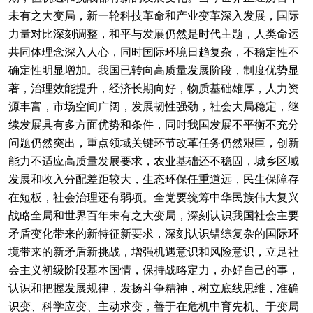
未有之大变局，新一轮科技革命和产业变革深入发展，国际
力量对比深刻调整，和平与发展仍然是时代主题，人类命运
共同体理念深入人心，同时国际环境日趋复杂，不稳定性不
确定性明显增加。我国已转向高质量发展阶段，制度优势显
著，治理效能提升，经济长期向好，物质基础雄厚，人力资
源丰富，市场空间广阔，发展韧性强劲，社会大局稳定，继
续发展具有多方面优势和条件，同时我国发展不平衡不充分
问题仍然突出，重点领域关键环节改革任务仍然艰巨，创新
能力不适应高质量发展要求，农业基础还不稳固，城乡区域
发展和收入分配差距较大，生态环保任重道远，民生保障存
在短板，社会治理还有弱项。全党要统筹中华民族伟大复兴
战略全局和世界百年未有之大变局，深刻认识我国社会主要
矛盾变化带来的新特征新要求，深刻认识错综复杂的国际环
境带来的新矛盾新挑战，增强机遇意识和风险意识，立足社
会主义初级阶段基本国情，保持战略定力，办好自己的事，
认识和把握发展规律，发扬斗争精神，树立底线思维，准确
识变、科学应变、主动求变，善于在危机中育先机、于变局