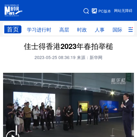
手机版
网站无障碍
PC版本
网站地图
首页
学习进行时
高层
时政
人事
国际
财
佳士得香港2023年春拍举槌
学习进行时
高层
时政
人事
2023-05-25 08:36:19
来源：新华网
国际
财经
网评
港澳
台湾
思客智库
全球连线
教育
科技
科创
量子
体育
文化
书画
健康
军事
访谈
视频
图片
政务
法律
中央文件
金融
汽车
食品
人居
信息化
数字经济