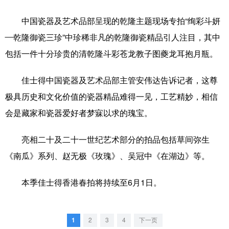
中国瓷器及艺术品部呈现的乾隆主题现场专拍“绚彩斗妍
—乾隆御瓷三珍”中珍稀非凡的乾隆御瓷精品引人注目，其中
包括一件十分珍贵的清乾隆斗彩苍龙教子图夔龙耳抱月瓶。
佳士得中国瓷器及艺术品部主管安伟达告诉记者，这尊
极具历史和文化价值的瓷器精品难得一见，工艺精妙，相信
会是藏家和瓷器爱好者梦寐以求的瑰宝。
亮相二十及二十一世纪艺术部分的拍品包括草间弥生
《南瓜》系列、赵无极《玫瑰》、吴冠中《在湖边》等。
本季佳士得香港春拍将持续至6月1日。
1
2
3
4
下一页