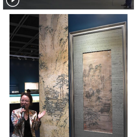
学术中国
乡村振兴
银龄
溯源中国
城市
旅游
能源
会展
彩票
娱乐
时尚
悦读
公益
一带一路
亚太网
上市公司
文化产业
地方频道
北京
天津
河北
山西
辽宁
吉林
上海
江苏
浙江
安徽
福建
江西