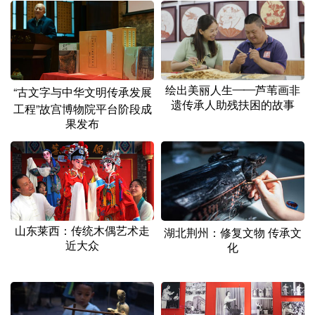
绘出美丽人生——芦苇画非
“古文字与中华文明传承发展
遗传承人助残扶困的故事
工程”故宫博物院平台阶段成
果发布
山东莱西：传统木偶艺术走
湖北荆州：修复文物 传承文
近大众
化