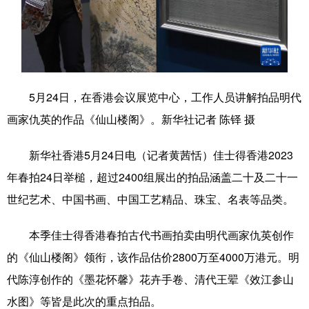
山东
河南
湖北
湖南
广东
广西
海南
重庆
四川
贵州
云南
西藏
陕西
甘肃
青海
宁夏
5月24日，在香港会议展览中心，工作人员讲解拍品明代
画家仇英的作品《仙山楼阁》。新华社记者 陈铎 摄
新疆
内蒙古
黑龙江
新华社香港5月24日电（记者黄茜恬）佳士得香港2023
多语种频道
年春拍24日举槌，超过2400组展出的拍品涵盖二十及二十一
世纪艺术、中国书画、中国工艺精品、珠宝、名表等品类。
English
Español
Français
عربى
Русский язык
日本語
한국어
本季佳士得香港春拍古代书画拍卖由明代画家仇英创作
的《仙山楼阁》领衔，该作品估价2800万至4000万港元。明
Deutsch
Português
代陈淳创作的《墨花怀馨》花卉手卷、清代王翚《效江参山
水图》等皆是此次的重点拍品。