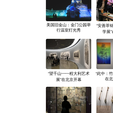
美国旧金山：金门公园举
“安善萃
行温室灯光秀
学展
“望千山——程大利艺术
“此中：
在北
展”在北京开幕