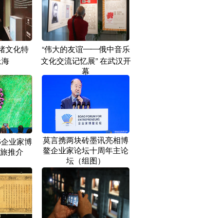
渚文化特
“伟大的友谊——俄中音乐
上海
文化交流记忆展” 在武汉开
幕
莫言携两块砖墨讯亮相博
5企业家博
鳌企业家论坛十周年主论
旅推介
坛（组图）