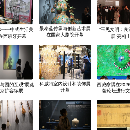
景泰蓝传承与创新艺术展
锦——中式生活美
“玉见文明：良
在国家大剧院开幕
”在西班牙开幕
展”亮相
科威特室内设计和装饰展
竹与园的互观”展览
西藏察隅在202
开幕
京扩容续展
鳌论坛进行文