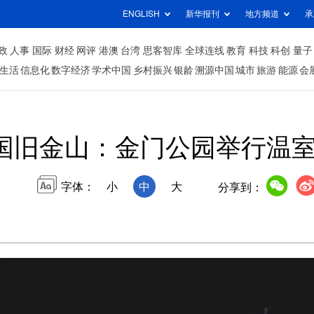
ENGLISH
新华报刊
地方频道
承
政
人事
国际
财经
网评
港澳
台湾
思客智库
全球连线
教育
科技
科创
量子
生活
信息化
数字经济
学术中国
乡村振兴
银龄
溯源中国
城市
旅游
能源
会
国旧金山：金门公园举行温
字体：
小
中
大
分享到：