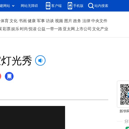
建网站
网站无障碍
客户端
手机版
站内搜索
体育
文化
书画
健康
军事
访谈
视频
图片
政务
法律
中央文件
展
彩票
娱乐
时尚
悦读
公益
一带一路
亚太网
上市公司
文化产业
室灯光秀