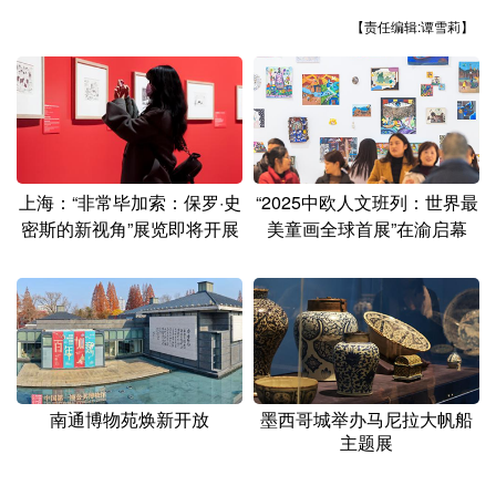
山东
河南
湖北
湖南
【责任编辑:谭雪莉】
广东
广西
海南
重庆
四川
贵州
云南
西藏
陕西
甘肃
青海
宁夏
新疆
内蒙古
黑龙江
上海：“非常毕加索：保罗·史
“2025中欧人文班列：世界最
密斯的新视角”展览即将开展
美童画全球首展”在渝启幕
多语种频道
English
Español
Français
عربى
Русский язык
日本語
한국어
Deutsch
Português
南通博物苑焕新开放
墨西哥城举办马尼拉大帆船
主题展