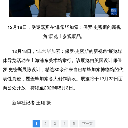
学术中国
乡村振兴
银龄
溯源中国
城市
旅游
能源
会展
12月18日，受邀嘉宾在“非常毕加索：保罗·史密斯的新视
彩票
娱乐
时尚
悦读
角”展览上参观展品。
公益
一带一路
亚太网
上市公司
12月18日，“非常毕加索：保罗·史密斯的新视角”展览媒
文化产业
体导览活动在上海浦东美术馆举行。该展览由英国设计师保
罗·史密斯展陈设计，精选80余件来自巴黎毕加索博物馆的代
表性真迹，覆盖毕加索各大创作阶段。展览将于12月22日面
地方频道
向公众开放，持续至2026年5月3日。
北京
天津
河北
山西
新华社记者 王翔 摄
辽宁
吉林
上海
江苏
浙江
安徽
福建
江西
1
2
3
4
5
下一页