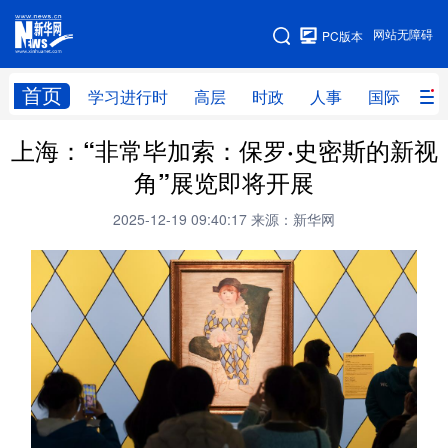
手机版
网站无障碍
PC版本
网站地图
首页
学习进行时
高层
时政
人事
国际
财
上海：“非常毕加索：保罗·史密斯的新视
学习进行时
高层
时政
人事
角”展览即将开展
国际
财经
网评
港澳
2025-12-19 09:40:17
来源：新华网
台湾
思客智库
全球连线
教育
科技
科创
量子
体育
文化
书画
健康
军事
访谈
视频
图片
政务
法律
中央文件
金融
汽车
食品
人居
信息化
数字经济