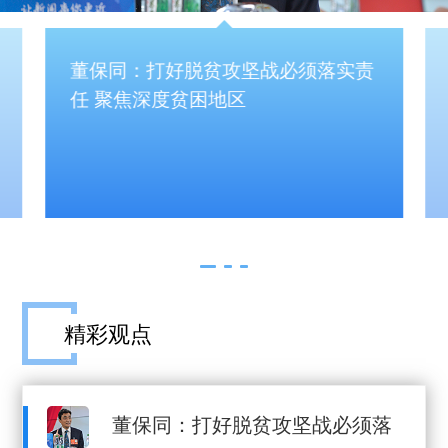
董保同：打好脱贫攻坚战必须落实责
任 聚焦深度贫困地区
精彩观点
董保同：打好脱贫攻坚战必须落