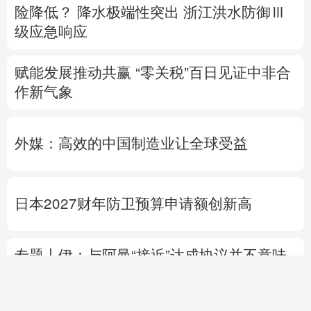
险降低？
降水极端性突出
浙江洪水防御Ⅲ
级应急响应
赋能发展推动共赢 “零关税”百日见证中非合
作新气象
外媒：高效的中国制造业让全球受益
日本2027财年防卫预算申请额创新高
专题丨
伊：与阿曼“接近”达成协议并不意味
重开海峡
战事打不下去了？
美军高层正寻
求“退出路径”