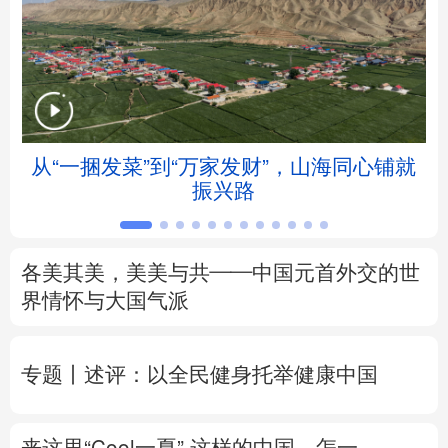
北京
天津
河北
山西
辽宁
吉林
上海
江苏
浙江
安徽
福建
江西
从“一捆发菜”到“万家发财”，山海同心铺就
会
振兴路
山东
河南
湖北
湖南
广东
广西
海南
重庆
各美其美，美美与共——中国元首外交的世
四川
贵州
云南
西藏
界情怀与大国气派
陕西
甘肃
青海
宁夏
专题丨
述评：以全民健身托举健康中国
新疆
内蒙古
黑龙江
来这里“Cool一夏”
这样的中国，怎一