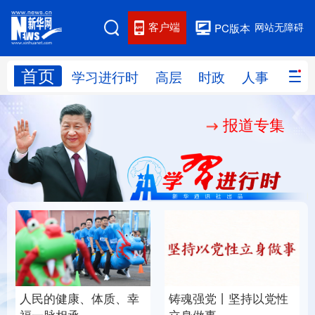
客户端
网站无障碍
PC版本
首页
网站地图
学习进行时
高层
时政
人事
国际
报道专集
学习进行时
高层
时政
人事
国际
财经
网评
港澳
台湾
思客智库
全球连线
教育
科技
科创
量子
体育
文化
书画
健康
军事
人民的健康、体质、幸
铸魂强党丨坚持以党性
访谈
视频
图片
政务