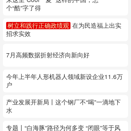
个“酷”字了得
多语种频道
树立和践行正确政绩观
在为民造福上出实
English
Español
Français
عربى
招求实效
Русский язык
日本語
한국어
7月高频数据折射经济向新向好
Deutsch
Português
今年上半年人形机器人领域新设企业11.6万
户
产业发展开新局丨
这个钢厂不“喝”一滴地下
水
专题丨
“白海豚”路径为何多变
“闭眼”等于风