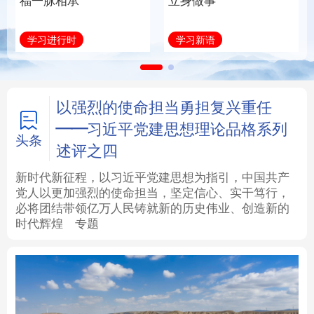
福一脉相承
立身做事
法律
中央文件
金融
汽车
学习进行时
学习新语
食品
人居
信息化
数字经济
学术中国
乡村振兴
银龄
溯源中国
以强烈的使命担当勇担复兴重任
——习近平党建思想理论品格系列
城市
旅游
能源
会展
头条
述评之四
彩票
娱乐
时尚
悦读
新时代新征程，以习近平党建思想为指引，中国共产
党人以更加强烈的使命担当，坚定信心、实干笃行，
必将团结带领亿万人民铸就新的历史伟业、创造新的
公益
一带一路
亚太网
上市公司
时代辉煌
专题
文化产业
地方频道