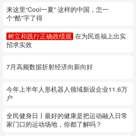
招求实效
多语种频道
English
Español
Français
عربى
7月高频数据折射经济向新向好
Русский язык
日本語
한국어
今年上半年人形机器人领域新设企业11.6万
Deutsch
Português
户
全民健身日丨
最好的健康是把运动融入日常
家门口的运动场地，你都了解吗？
专题丨
“白海豚”与“巴威”相比如何？
国家防
总、应急管理部启动响应
水利部部署防御工
作
多地积极应对