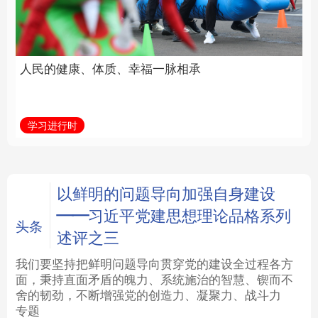
福一脉相承
立身做事
法律
中央文件
金融
汽车
学习进行时
学习新语
食品
人居
信息化
数字经济
学术中国
乡村振兴
银龄
溯源中国
以鲜明的问题导向加强自身建设
——习近平党建思想理论品格系列
城市
旅游
能源
会展
头条
述评之三
彩票
娱乐
时尚
悦读
我们要坚持把鲜明问题导向贯穿党的建设全过程各方
面，秉持直面矛盾的魄力、系统施治的智慧、锲而不
舍的韧劲，不断增强党的创造力、凝聚力、战斗力
公益
一带一路
亚太网
上市公司
专题
文化产业
地方频道