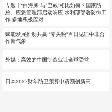
赋能发展推动共赢 “零关税”百日见证中非合
作新气象
外媒：高效的中国制造业让全球受益
日本2027财年防卫预算申请额创新高
专题丨
伊朗战事打不下去了？美军参联会主
席力主“翻篇”
美财长：霍尔木兹海峡将变
得“不再重要”
美媒：马斯克拒绝让乌克兰用“星链”打击俄
境内目标