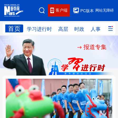
客户端
网站无障碍
PC版本
首页
网站地图
学习进行时
高层
时政
人事
国际
报道专集
学习进行时
高层
时政
人事
国际
财经
网评
港澳
台湾
思客智库
全球连线
教育
科技
科创
量子
体育
文化
书画
健康
军事
人民的健康、体质、幸
铸魂强党丨坚持以党性
访谈
视频
图片
政务