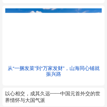
北京
天津
河北
山西
辽宁
吉林
上海
江苏
浙江
安徽
福建
江西
从“一捆发菜”到“万家发财”，山海同心铺就
振兴路
山东
河南
湖北
湖南
广东
广西
海南
重庆
以心相交，成其久远——中国元首外交的世
四川
贵州
云南
西藏
界情怀与大国气派
陕西
甘肃
青海
宁夏
来这里“Cool一夏”
这样的中国，怎一
个“酷”字了得
新疆
内蒙古
黑龙江
树立和践行正确政绩观
在为民造福上出实