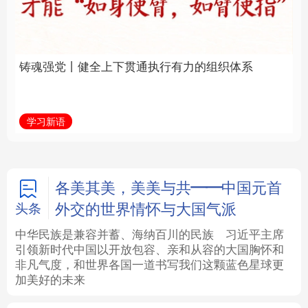
通执行有力的组织体系
福一脉相承
法律
中央文件
金融
汽车
学习新语
学习进行时
食品
人居
信息化
数字经济
学术中国
乡村振兴
银龄
溯源中国
各美其美，美美与共——中国元首
外交的世界情怀与大国气派
头条
城市
旅游
能源
会展
中华民族是兼容并蓄、海纳百川的民族
习近平主席
引领新时代中国以开放包容、亲和从容的大国胸怀和
彩票
娱乐
时尚
悦读
非凡气度，和世界各国一道书写我们这颗蓝色星球更
加美好的未来
公益
一带一路
亚太网
上市公司
文化产业
地方频道