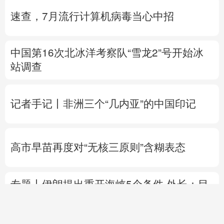
站调查
记者手记丨非洲三个“几内亚”的中国印记
高市早苗再度对“无核三原则”含糊表态
专题丨
伊朗提出重开海峡5个条件
外长：目
前伊美没有进行任何谈判
伊朗总统与最高领
袖会面
美参议院通过临时拨款法案 暂缓政府“停
摆”风险