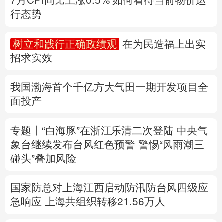
多语种频道
我国渤海首个千亿方大气田一期开发项目全
面投产
English
Español
Français
عربى
Русский язык
日本語
한국어
专题丨
“白海豚”在浙江乐清二次登陆
中央气
象台继续发布台风红色预警
警惕“风雨潮三
Deutsch
Português
碰头”叠加风险
国家防总对上海江西启动防汛防台风四级应
急响应
上海共组织转移21.56万人
速查，7月流行计算机病毒当心中招
中国第16次北冰洋考察队“雪龙2”号开始冰