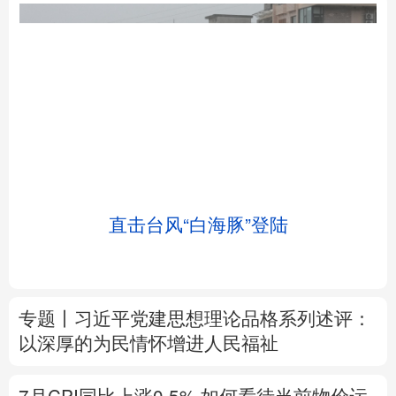
北京
天津
河北
山西
辽宁
吉林
上海
江苏
直击台风“白海豚”登陆
浙江
安徽
福建
江西
山东
河南
湖北
湖南
专题丨
习近平党建思想理论品格系列述评：
广东
广西
海南
重庆
以深厚的为民情怀增进人民福祉
四川
贵州
云南
西藏
7月CPI同比上涨0.5%
如何看待当前物价运
陕西
甘肃
青海
宁夏
行态势
新疆
内蒙古
黑龙江
树立和践行正确政绩观
在为民造福上出实
招求实效