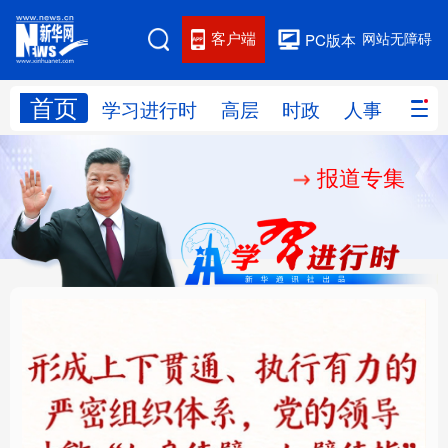
客户端
网站无障碍
PC版本
首页
网站地图
学习进行时
高层
时政
人事
国际
报道专集
学习进行时
高层
时政
人事
国际
财经
网评
港澳
台湾
思客智库
全球连线
教育
科技
科创
量子
体育
文化
书画
健康
军事
铸魂强党丨健全上下贯
人民的健康、体质、幸
访谈
视频
图片
政务