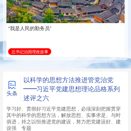
族复兴重任的高素质干
部队伍
法律
中央文件
金融
汽车
总书记治国理政故事
学习新语
食品
人居
信息化
数字经济
学术中国
乡村振兴
银龄
溯源中国
以科学的思想方法推进管党治党
——习近平党建思想理论品格系列
城市
旅游
能源
会展
头条
述评之六
彩票
娱乐
时尚
悦读
学习好、贯彻好习近平党建思想，必须深刻把握贯穿
其中的科学的思想方法，解放思想、实事求是、与时
俱进，持之以恒推进党的建设，努力把党建设好、建
公益
一带一路
亚太网
上市公司
设强
专题
文化产业
地方频道