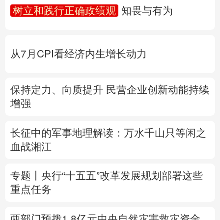
从7月CPI看经济内生增长动力
多语种频道
保持定力、向质提升 民营企业创新动能持续
English
Español
Français
عربى
增强
Русский язык
日本語
한국어
长征中的军事地理解读：万水千山只等闲之
Deutsch
Português
血战湘江
专题丨
央行“十五五”改革发展规划部署这些
重点任务
两部门预拨1.8亿元中央自然灾害救灾资金
国家发改委安排2亿元中央预算内投资支持
浙江灾后应急恢复