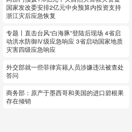
专题丨
直击台风“白海豚”登陆后现场
4省启
动洪水防御Ⅳ级应急响应
3省启动国家地质
灾害四级应急响应
外交部就一些菲律宾籍人员涉嫌违法被查处
答问
商务部：原产于墨西哥和美国的进口碧根果
存在倾销
产业发展开新局丨
烟台汽车产业在变革中赢
得先机
稳就业促就业丨劳务品牌“金名片”拓宽就业
新空间