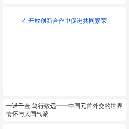
北京
天津
河北
山西
辽宁
吉林
上海
江苏
浙江
安徽
福建
江西
变
在开放创新合作中促进共同繁荣
山东
河南
湖北
湖南
广东
广西
海南
重庆
一诺千金 笃行致远——中国元首外交的世界
四川
贵州
云南
西藏
情怀与大国气派
陕西
甘肃
青海
宁夏
树立和践行正确政绩观
知畏与有为
新疆
内蒙古
黑龙江