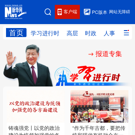
客户端
网站无障碍
PC版本
首页
网站地图
学习进行时
高层
时政
人事
国际
报道专集
学习进行时
高层
时政
人事
国际
财经
网评
港澳
台湾
思客智库
全球连线
教育
科技
科创
量子
体育
文化
书画
健康
军事
铸魂强党丨以党的政治
“作为千年古都，要把传
访谈
视频
图片
政务