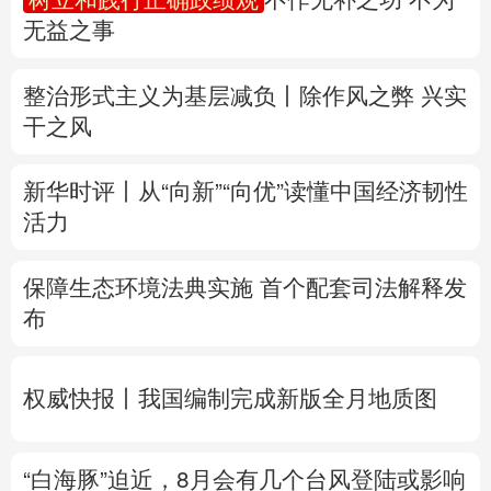
无益之事
多语种频道
整治形式主义为基层减负丨除作风之弊 兴实
English
Español
Français
عربى
干之风
Русский язык
日本語
한국어
新华时评丨从“向新”“向优”读懂中国经济韧性
Deutsch
Português
活力
保障生态环境法典实施 首个配套司法解释发
布
权威快报丨我国编制完成新版全月地质图
“白海豚”迫近，8月会有几个台风登陆或影响