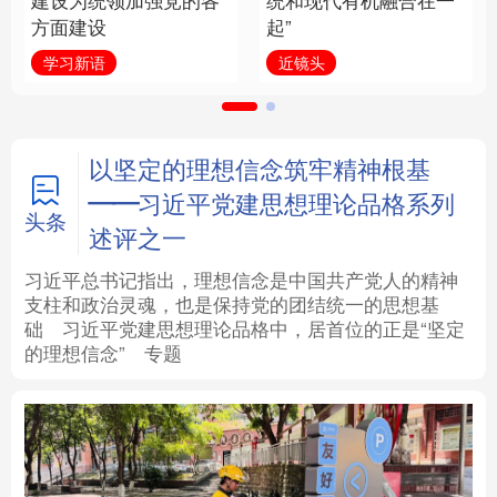
建设为统领加强党的各
统和现代有机融合在一
方面建设
起”
法律
中央文件
金融
汽车
学习新语
近镜头
食品
人居
信息化
数字经济
学术中国
乡村振兴
银龄
溯源中国
以坚定的理想信念筑牢精神根基
——习近平党建思想理论品格系列
城市
旅游
能源
会展
头条
述评之一
彩票
娱乐
时尚
悦读
习近平总书记指出，理想信念是中国共产党人的精神
支柱和政治灵魂，也是保持党的团结统一的思想基
础
习近平
党建思想理论品格中，居首位的正是“坚定
公益
一带一路
亚太网
上市公司
的理想信念”
专题
文化产业
地方频道