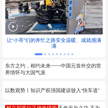
北京
天津
河北
山西
辽宁
吉林
上海
江苏
浙江
安徽
福建
江西
让“小哥”们的奔忙之路安全温暖、成就感满
满
山东
河南
湖北
湖南
广东
广西
海南
重庆
东方之约，相约未来——中国元首外交的世
四川
贵州
云南
西藏
界情怀与大国气派
陕西
甘肃
青海
宁夏
以数观势丨知识产权强国建设驶入“快车道”
新疆
内蒙古
黑龙江
树立和践行正确政绩观
不作无补之功 不为