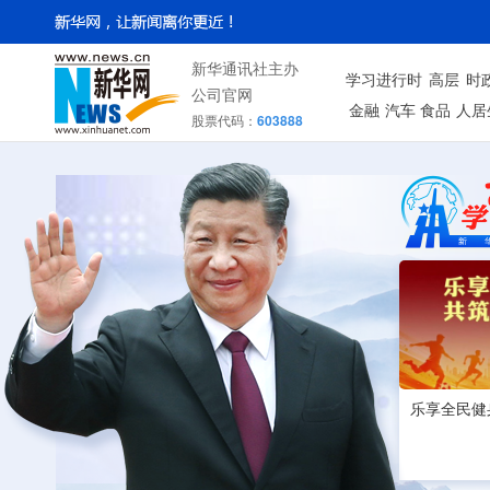
新华通讯社主办
学习进行时
高层
时
公司官网
金融
汽车
食品
人居
股票代码：
603888
乐享全民健