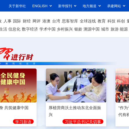
关于新华社
ENGLISH
新华报刊
地方频道
承建网站
政
人事
国际
财经
网评
港澳
台湾
思客智库
全球连线
教育
科技
科创
生活
信息化
数字经济
学术中国
乡村振兴
银龄
溯源中国
城市
旅游
能源
身 共筑健康中国
厚植营商沃土推动东北全面振
“作
兴
代有
学习新语
习近平总书记关切事