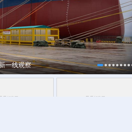
每一帧都像“开盲盒”
焕新一线观察