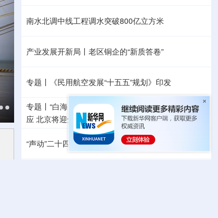
南水北调中线工程调水突破800亿立方米
产业发展开新局丨
老区铜企的“新质答卷”
专题丨
《民用航空发展“十五五”规划》印发
专题丨
“白海豚”靠近华东沿海
浙江防台风Ⅲ级应急响
应
北京将迎短时强降水
河北暴雨Ⅳ级应急响应
“声动”二十四节气·立秋
哪些地方依然高温持续？
国防部：中国军队坚决反制任何闹海挑衅图谋
日本“再军事化”妄动是地区和平稳定的真正威胁