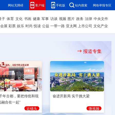
网站无障碍
客户端
手机版
站内搜索
网络举报专区
量子
体育
文化
书画
健康
军事
访谈
视频
图片
政务
法律
中央文件
会展
彩票
娱乐
时尚
悦读
公益
一带一路
亚太网
上市公司
文化产业
报道专集
奋进开新局 实干挑大梁
为千年古都，要把传统和现
机融合在一起”
微视频
近镜头