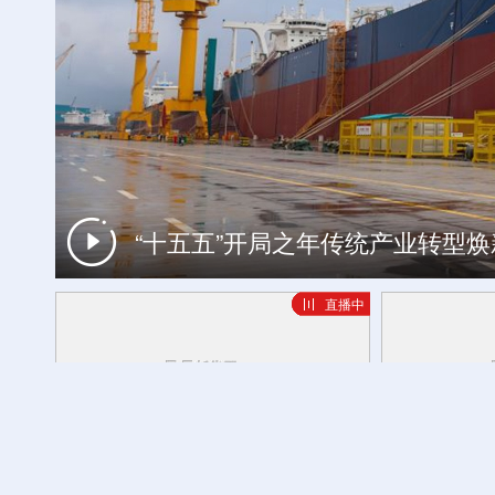
世界遗产游计划丨探秘昼夜高黎贡 
“十五五”开局之年传统产业转型
直播中