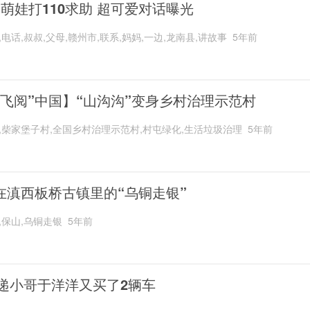
岁萌娃打110求助 超可爱对话曝光
,电话,叔叔,父母,赣州市,联系,妈妈,一边,龙南县,讲故事
5年前
“飞阅”中国】“山沟沟”变身乡村治理示范村
,柴家堡子村,全国乡村治理示范村,村屯绿化,生活垃圾治理
5年前
在滇西板桥古镇里的“乌铜走银”
,保山,乌铜走银
5年前
递小哥于洋洋又买了2辆车