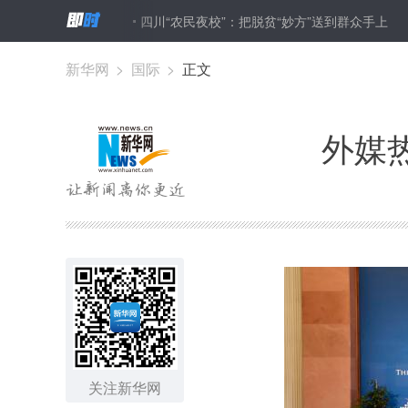
瓦将访华
四川“农民夜校”：把脱贫“妙方”送到群众手上
北京推行
新华网
>
国际
>
正文
外媒
关注新华网