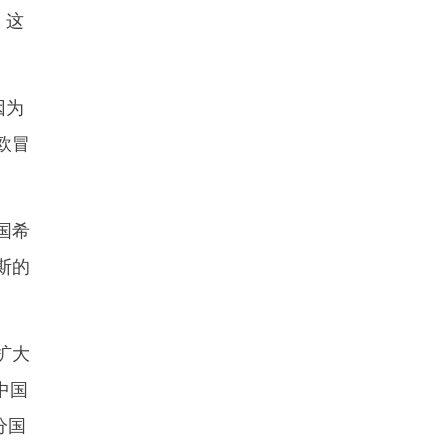
，这
因为
欧冒
国希
斯的
扩大
中国
分国