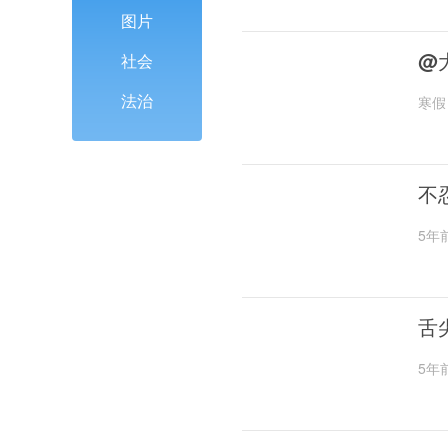
图片
@
社会
法治
寒假
不
5年
舌
5年