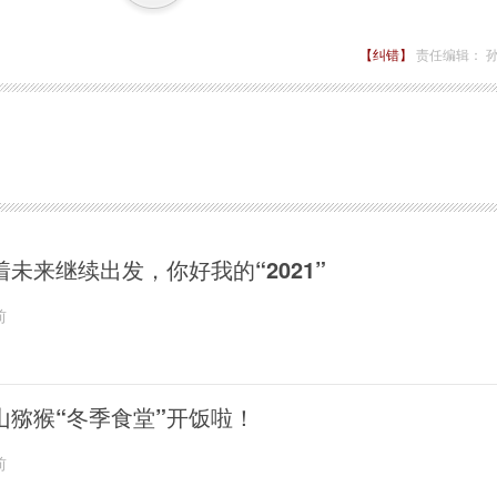
【纠错】
责任编辑： 
着未来继续出发，你好我的“2021”
前
山猕猴“冬季食堂”开饭啦！
前