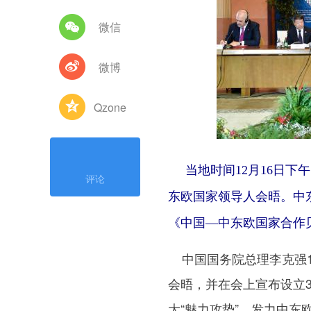
微信
微博
Qzone
当地时间12月16日下
评论
东欧国家领导人会晤。中东
《中国—中东欧国家合作贝
中国国务院总理李克强1
会晤，并在会上宣布设立
大“魅力攻势”，发力中东