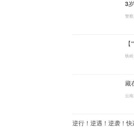
3
警察
【
铁岭
藏
云南
逆行！逆遇！逆袭！快