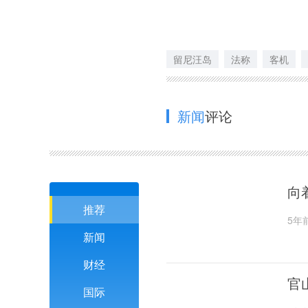
留尼汪岛
法称
客机
新闻
评论
向
推荐
5年
新闻
财经
官
国际