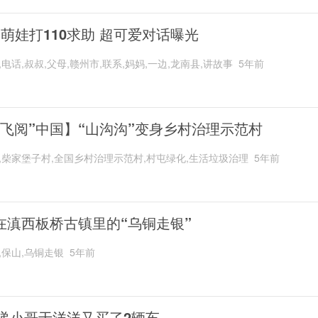
岁萌娃打110求助 超可爱对话曝光
,电话,叔叔,父母,赣州市,联系,妈妈,一边,龙南县,讲故事
5年前
“飞阅”中国】“山沟沟”变身乡村治理示范村
,柴家堡子村,全国乡村治理示范村,村屯绿化,生活垃圾治理
5年前
在滇西板桥古镇里的“乌铜走银”
,保山,乌铜走银
5年前
递小哥于洋洋又买了2辆车