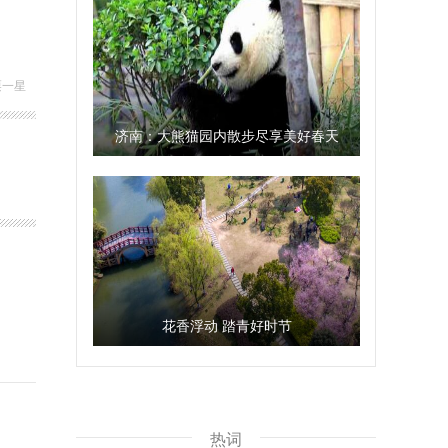
栗一星
济南：大熊猫园内散步尽享美好春天
花香浮动 踏青好时节
热词