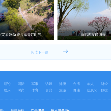
兴花香浮动 正是踏青好时节
雨后西湖晴归来
理论
国际
军事
访谈
港澳
台湾
华人
财经
娱乐
时尚
体育
食品
旅游
健康
信息化
数据
声明
法律顾问
广告服务
技术服务中心