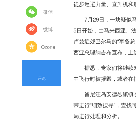
徒步巡逻力量、直升机和
微信
7月29日，一块疑似马
微博
5日开始，由马来西亚、
卢兹近郊巴尔马的“军备
Qzone
西亚总理纳吉布宣布，上
据悉，专家们将继续对
中飞行时被摧毁，或者在
评论
留尼汪岛安德烈镇镇长让
带进行“细致搜寻”，查找
局进行处理和分析。