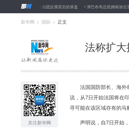
新闻分析：美欧抱团反俄背后的算盘
津巴布韦总统姆南加古瓦将访华
新华网
>
国际
>
正文
法称扩大
法国国防部长、海外领
说，从7日开始法国将在
寻可能在该区域存有的马
声明说，自7日开始，
关注新华网