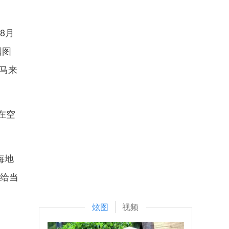
8月
国图
马来
在空
海地
交给当
炫图
视频