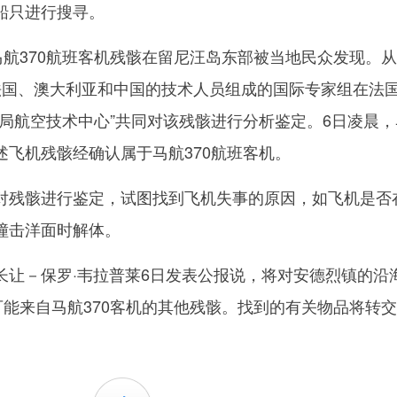
船只进行搜寻。
航370航班客机残骸在留尼汪岛东部被当地民众发现。从
法国、澳大利亚和中国的技术人员组成的国际专家组在法
总局航空技术中心”共同对该残骸进行分析鉴定。6日凌晨，
述飞机残骸经确认属于马航370航班客机。
残骸进行鉴定，试图找到飞机失事的原因，如飞机是否
撞击洋面时解体。
－保罗·韦拉普莱6日发表公报说，将对安德烈镇的沿
可能来自马航370客机的其他残骸。找到的有关物品将转