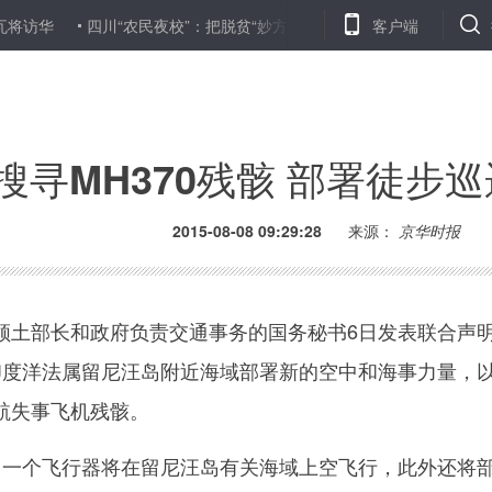
四川“农民夜校”：把脱贫“妙方”送到群众手上
北京推行“安责险”
客户端
搜寻MH370残骸 部署徒步
2015-08-08 09:29:28
来源：
京华时报
土部长和政府负责交通事务的国务秘书6日发表联合声
印度洋法属留尼汪岛附近海域部署新的空中和海事力量，
航失事飞机残骸。
一个飞行器将在留尼汪岛有关海域上空飞行，此外还将