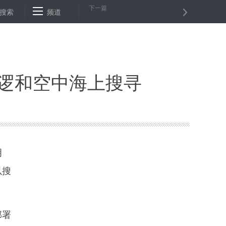
下一篇
以来参保企业累计获赔超1000万元
搜索
频道
长春开展“春雁行动”大力扶持返乡
巡逻和空中海上搜寻
明
以搜
部署