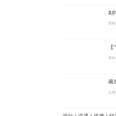
3
警察
【
铁岭
藏
云南
逆行！逆遇！逆袭！快