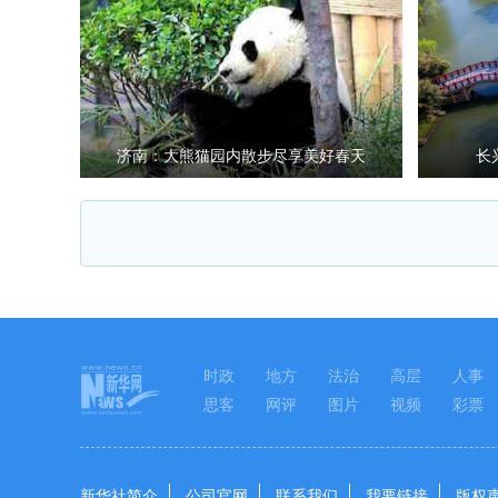
济南：大熊猫园内散步尽享美好春天
长
时政
地方
法治
高层
人事
思客
网评
图片
视频
彩票
新华社简介
公司官网
联系我们
我要链接
版权