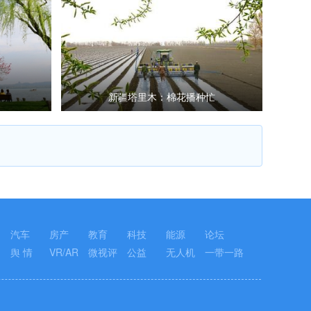
新疆塔里木：棉花播种忙
汽车
房产
教育
科技
能源
论坛
舆 情
VR/AR
微视评
公益
无人机
一带一路