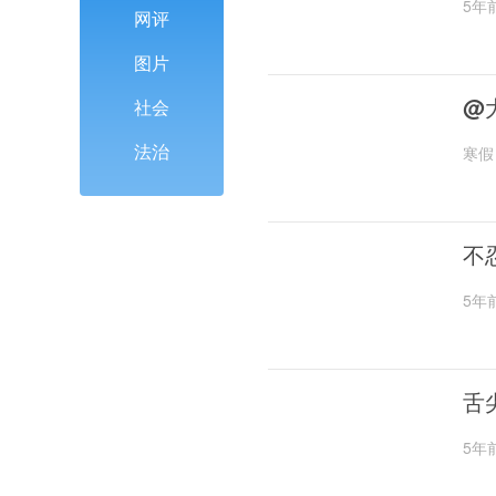
5年
网评
图片
@
社会
法治
寒假
不
5年
舌
5年