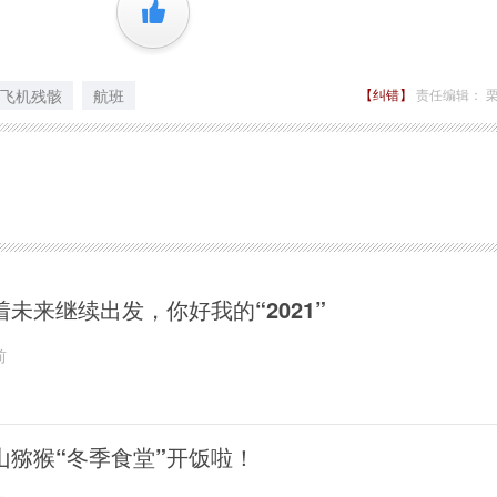
+1
飞机残骸
航班
【纠错】
责任编辑： 
着未来继续出发，你好我的“2021”
前
山猕猴“冬季食堂”开饭啦！