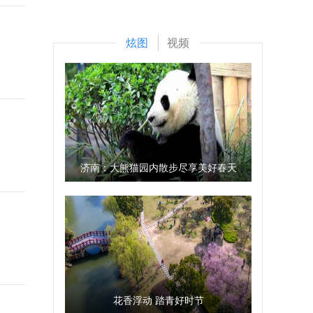
炫图
视频
济南：大熊猫园内散步尽享美好春天
花香浮动 踏青好时节