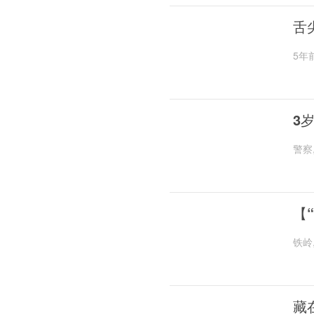
舌
5年
3
警察
【
铁岭
藏