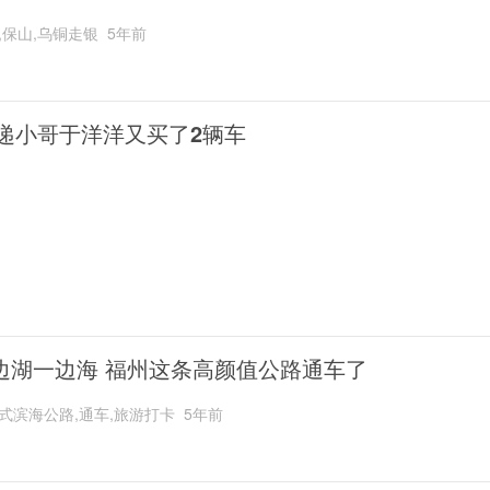
,保山,乌铜走银
5年前
递小哥于洋洋又买了2辆车
边湖一边海 福州这条高颜值公路通车了
式滨海公路,通车,旅游打卡
5年前