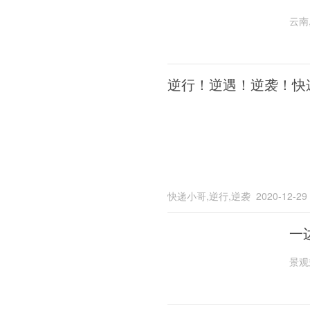
云南
逆行！逆遇！逆袭！快
快递小哥,逆行,逆袭
2020-12-29
一
景观