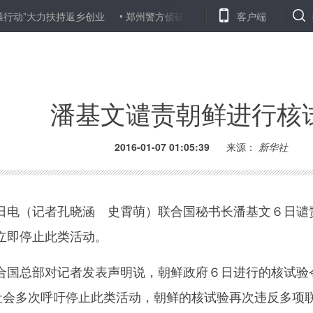
大力扶持返乡创业
郑州警方侦破一生产销售伪劣红酒案 查获假酒800
客户端
潘基文谴责朝鲜进行核
2016-01-07 01:05:39
来源：
新华社
电（记者孔晓涵 史霄萌）联合国秘书长潘基文６日谴
立即停止此类活动。
国总部对记者发表声明说，朝鲜政府６日进行的核试验
际社会多次呼吁停止此类活动，朝鲜的核试验再次违反多项