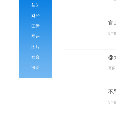
新闻
财经
官
国际
5年
网评
图片
@
社会
法治
寒假
不
5年