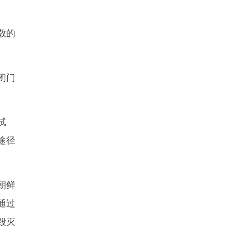
散的
闭门
试
途径
朝鲜
通过
毁灭