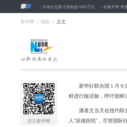
行“安责险”以来参保企业累计获赔超1000万元
长春开展“春雁行动”
新华网
>
国际
>
正文
新华社联合国１月６日
鲜进行核试验，呼吁朝鲜
潘基文当天在纽约联合
人“深感担忧”，尽管国
关注新华网