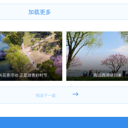
加载更多
兴花香浮动 正是踏青好时节
雨后西湖晴归来