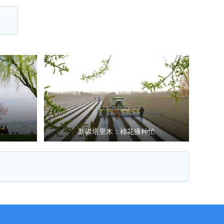
新疆塔里木：棉花播种忙