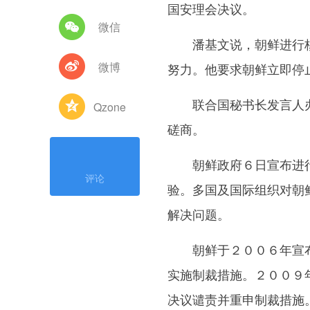
国安理会决议。
微信
潘基文说，朝鲜进行核
微博
努力。他要求朝鲜立即停
联合国秘书长发言人办
Qzone
磋商。
朝鲜政府６日宣布进行
评论
验。多国及国际组织对朝
解决问题。
朝鲜于２００６年宣布
实施制裁措施。２００９
决议谴责并重申制裁措施