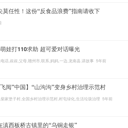
尖莫任性！这份“反食品浪费”指南请收下
前
岁萌娃打110求助 超可爱对话曝光
,电话,叔叔,父母,赣州市,联系,妈妈,一边,龙南县,讲故事
5年前
“飞阅”中国】“山沟沟”变身乡村治理示范村
,柴家堡子村,全国乡村治理示范村,村屯绿化,生活垃圾治理
5年前
在滇西板桥古镇里的“乌铜走银”