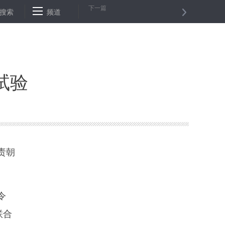
下一篇
0余箱
搜索
贫困户来“扶贫” 一起敲响幸福门——山东临淄以公益岗位推动贫
频道
试验
责朝
令
联合