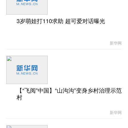
3岁萌娃打110求助 超可爱对话曝光
新华网
【“飞阅”中国】“山沟沟”变身乡村治理示范
村
新华网