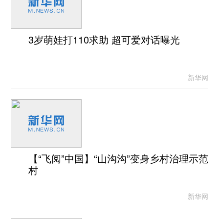
3岁萌娃打110求助 超可爱对话曝光
新华网
【“飞阅”中国】“山沟沟”变身乡村治理示范
村
新华网