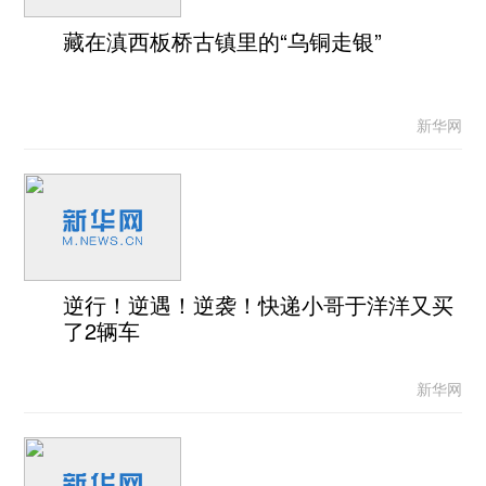
藏在滇西板桥古镇里的“乌铜走银”
新华网
逆行！逆遇！逆袭！快递小哥于洋洋又买
了2辆车
新华网