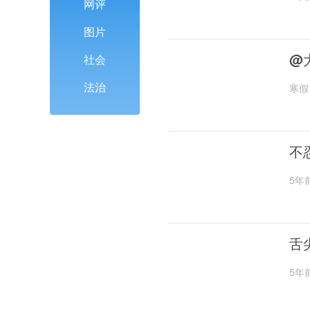
网评
图片
@
社会
法治
寒假
不
5年
舌
5年