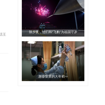
除夕夜，他们和"飞豹"为祖国守岁
话王
急诊室里的大年初一