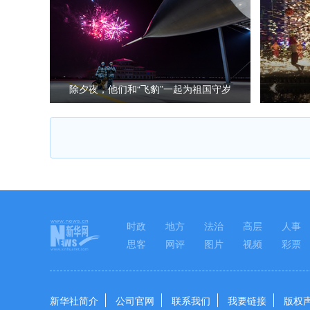
除夕夜，他们和“飞豹”一起为祖国守岁
时政
地方
法治
高层
人事
思客
网评
图片
视频
彩票
新华社简介
公司官网
联系我们
我要链接
版权