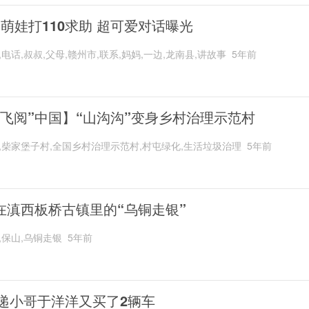
岁萌娃打110求助 超可爱对话曝光
,电话,叔叔,父母,赣州市,联系,妈妈,一边,龙南县,讲故事
5年前
“飞阅”中国】“山沟沟”变身乡村治理示范村
,柴家堡子村,全国乡村治理示范村,村屯绿化,生活垃圾治理
5年前
在滇西板桥古镇里的“乌铜走银”
,保山,乌铜走银
5年前
递小哥于洋洋又买了2辆车