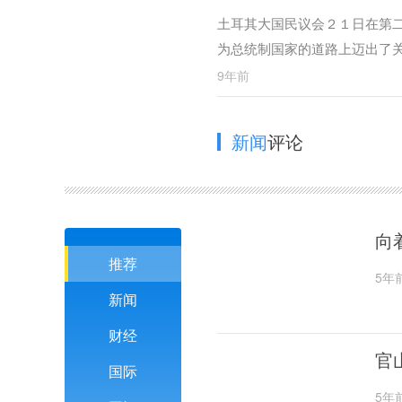
土耳其大国民议会２１日在第
为总统制国家的道路上迈出了
9年前
新闻
评论
向
推荐
5年
新闻
财经
官
国际
5年