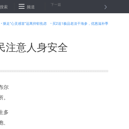
下一篇
云南巍山古城热闹年
搜索
频道
真真切切的居住变化 实实在在的民生收获——棚
驱走"心灵感冒"远离抑郁焦虑
买2送1极品老淡干海参，优惠滋补季
民注意人身安全
布尔
所。
生多
胞、