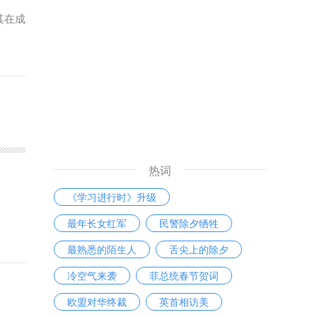
其在成
热词
《学习进行时》升级
最年长女红军
民警除夕牺牲
最熟悉的陌生人
舌尖上的除夕
冷空气来袭
菲总统春节贺词
欧盟对华终裁
英首相访美