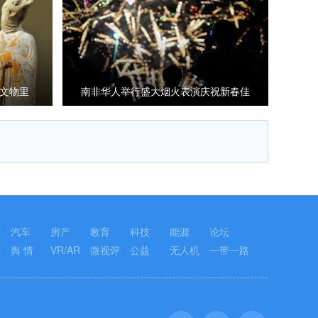
文物里
南非华人举行盛大烟火表演庆祝新春佳
节
汽车
房产
教育
科技
能源
论坛
舆 情
VR/AR
微视评
公益
无人机
一带一路