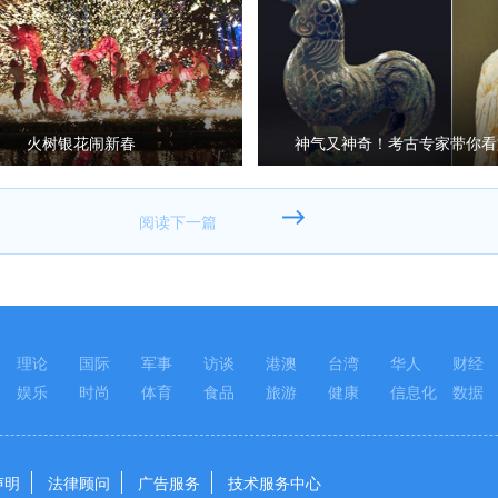
火树银花闹新春
神气又神奇！考古专家带你看
的“萌”鸡
理论
国际
军事
访谈
港澳
台湾
华人
财经
娱乐
时尚
体育
食品
旅游
健康
信息化
数据
声明
法律顾问
广告服务
技术服务中心