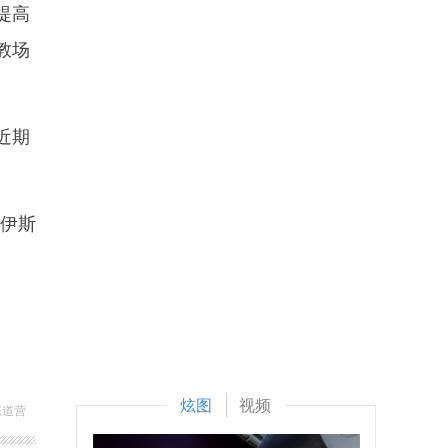
提高
教场
近期
伊斯
炫图
视频
张道营