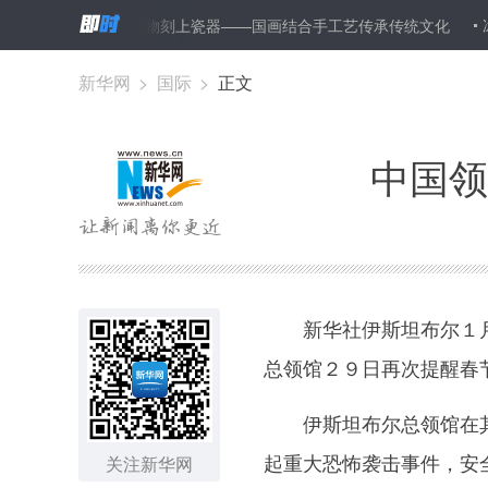
书里的水浒人物刻上瓷器——国画结合手工艺传承传统文化
冰天雪地中
新华网
>
国际
>
正文
中国领
新华社伊斯坦布尔１月
总领馆２９日再次提醒春
伊斯坦布尔总领馆在其
起重大恐怖袭击事件，安
关注新华网