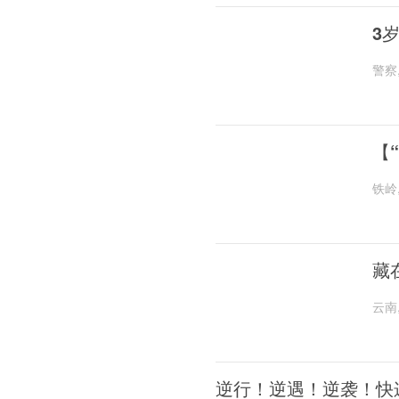
3
警察
【
铁岭
藏
云南
逆行！逆遇！逆袭！快