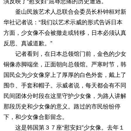
演反映了“慰安妇”屈辱悲痛的历史遭遇。
釜山民族艺术人总联合会委员长朴钟桓对新
华社记者说：“我们以艺术示威的形式告诉日本
方面，少女像不会被撤走或转移，日本必须认真
反思、真诚道歉。”
记者看到，在日本总领馆门前，金色的少女
铜像赤脚端坐，正面朝向总领馆。严寒时节，韩
国民众为少女像穿上了厚厚的白色外套，戴上了
围巾、手套和帽子。示威者说，每天都会有不同
民间团体分时段在这里守护少女像，为路人讲解
那段历史和少女像的意义。路过的市民纷纷停
下，和少女像合影留念。
这是韩国第３７座“慰安妇”少女像。去年１