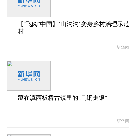
【“飞阅”中国】“山沟沟”变身乡村治理示范
村
新华网
藏在滇西板桥古镇里的“乌铜走银”
新华网