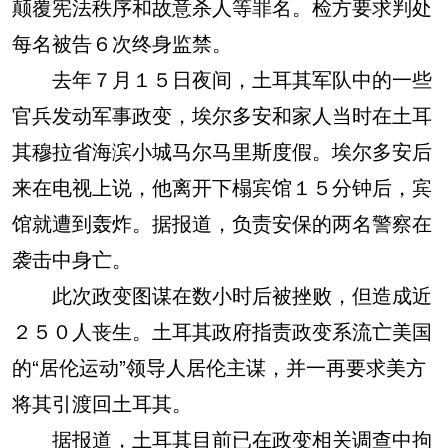
颠覆宪法秩序和故意杀人等罪名。检方要求判处
每名被告６次终身监禁。
去年７月１５日夜间，土耳其军队中的一些
官兵发动军事政变，埃尔多安和家人当时在土耳
其穆拉省海滨小城马尔马里斯度假。埃尔多安后
来在电视上说，他离开下榻宾馆１５分钟后，宾
馆就遭到轰炸。据报道，负责安保的两名警察在
袭击中身亡。
此次政变图谋在数小时后被挫败，但造成近
２５０人丧生。土耳其政府指责政变系流亡美国
的“居伦运动”领导人居伦主谋，并一再要求美方
将其引渡回土耳其。
据报道，土耳其目前已在政变相关调查中拘