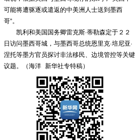
可能将遭驱逐或遣返的中美洲人士送到墨西
哥”。
凯利和美国国务卿雷克斯·蒂勒森定于２２
日访问墨西哥城，与墨西哥总统恩里克·培尼亚·
涅托等墨方官员探讨非法移民、边境管控等关键
议题。（海洋 新华社专特稿）