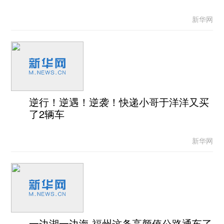
新华网
逆行！逆遇！逆袭！快递小哥于洋洋又买
了2辆车
新华网
一边湖一边海 福州这条高颜值公路通车了