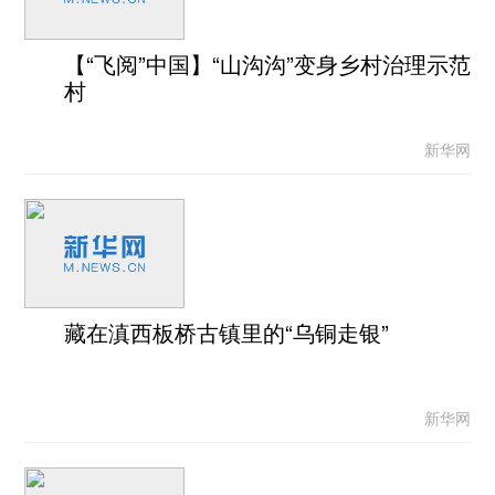
【“飞阅”中国】“山沟沟”变身乡村治理示范
村
新华网
藏在滇西板桥古镇里的“乌铜走银”
新华网