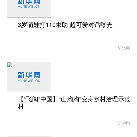
3岁萌娃打110求助 超可爱对话曝光
新华网
【“飞阅”中国】“山沟沟”变身乡村治理示范
村
新华网