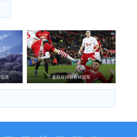
如仙境
曼联夺得联赛杯冠军