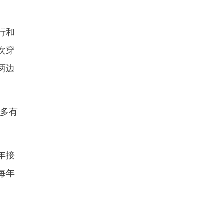
行和
次穿
两边
多有
年接
每年