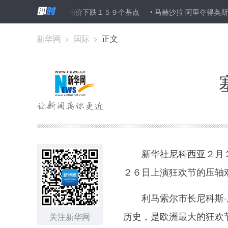
币对美元汇率中间价下跌１５９个基点
马赫沙拉·阿里夺得奥斯卡最佳
新华网
>
国际
>
正文
新华社尼科西亚２月２
２６日上演狂欢节的压轴
利马索尔市长尼科斯·尼
历史，是欧洲最大的狂欢
关注新华网