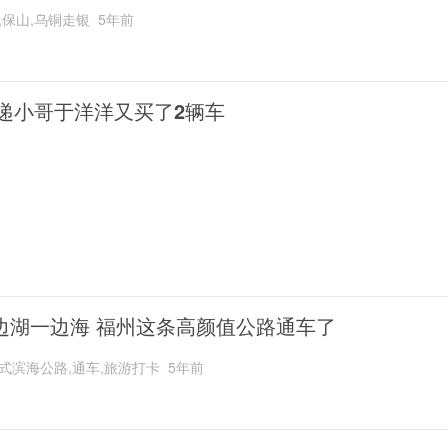
,保山,乌铜走银
5年前
递小哥于洋洋又买了2辆车
边湖一边海 福州这条高颜值公路通车了
式滨海公路,通车,旅游打卡
5年前