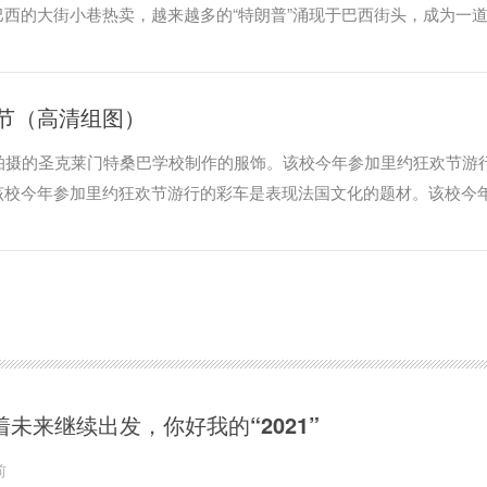
西的大街小巷热卖，越来越多的“特朗普”涌现于巴西街头，成为一
节（高清组图）
拍摄的圣克莱门特桑巴学校制作的服饰。该校今年参加里约狂欢节游
该校今年参加里约狂欢节游行的彩车是表现法国文化的题材。该校今
法国文化的题材。
着未来继续出发，你好我的“2021”
前