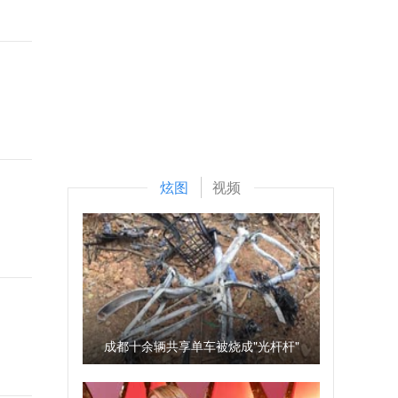
炫图
视频
成都十余辆共享单车被烧成"光杆杆"