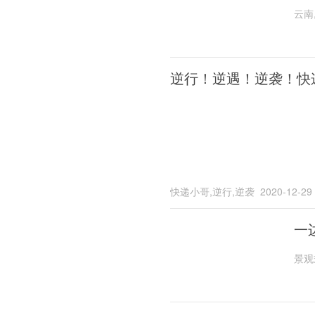
云南
逆行！逆遇！逆袭！快
快递小哥,逆行,逆袭
2020-12-29
一
景观