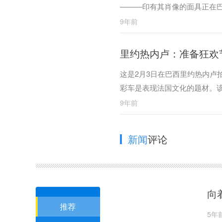
———印有其肖像的面具正在巴
的风景线。
9年前
里约热内卢：准备狂欢
这是2月3日在巴西里约热内卢
彩车是表现法国文化的题材。
里约狂欢节游行的彩车是表现
9年前
新闻
评论
向
推荐
5年