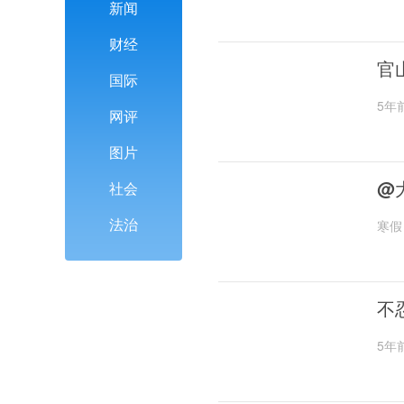
新闻
财经
官
国际
5年
网评
图片
@
社会
法治
寒假
不
5年