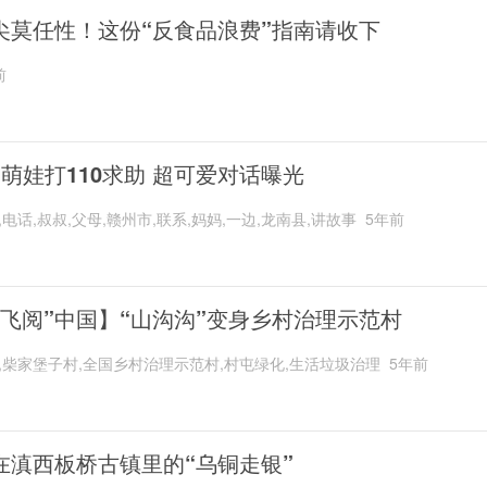
尖莫任性！这份“反食品浪费”指南请收下
前
岁萌娃打110求助 超可爱对话曝光
,电话,叔叔,父母,赣州市,联系,妈妈,一边,龙南县,讲故事
5年前
“飞阅”中国】“山沟沟”变身乡村治理示范村
,柴家堡子村,全国乡村治理示范村,村屯绿化,生活垃圾治理
5年前
在滇西板桥古镇里的“乌铜走银”