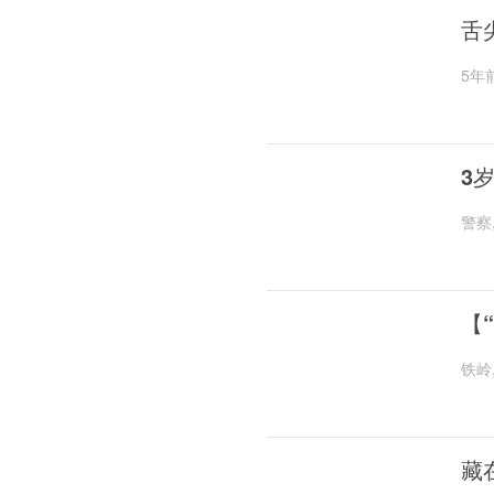
舌
5年
3
警察
【
铁岭
藏