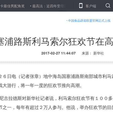
男配角奖
最高法：近四年受理国家赔偿案16889件 赔偿金额近7亿
客户端
中国食品辟谣联盟官网正式上线
塞浦路斯利马索尔狂欢节在
2017-02-27 11:44:07
来源： 新华社
６日电（记者张章）地中海岛国塞浦路斯南部城市利马
戏大游行，将一年一度的狂欢节推向高潮。
古拉德斯对新华社记者说，利马索尔狂欢节有１００多
节之一，每年有超过２万人参与。他说，举办狂欢节的目