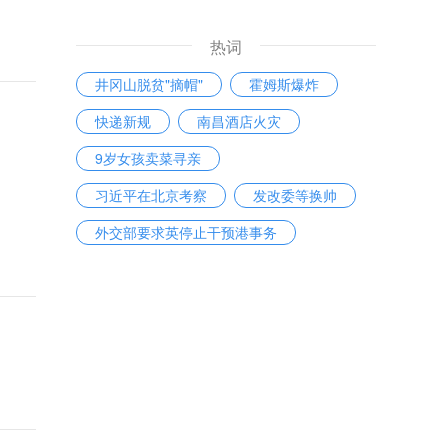
热词
井冈山脱贫"摘帽"
霍姆斯爆炸
快递新规
南昌酒店火灾
9岁女孩卖菜寻亲
习近平在北京考察
发改委等换帅
外交部要求英停止干预港事务
H7N9疫情
舟山渔船沉没13人失踪