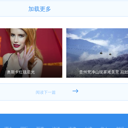
加载更多
奥斯卡红毯星光
贵州梵净山现雾凇美景 宛