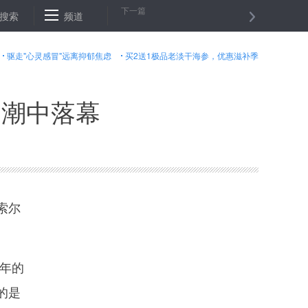
下一篇
搜索
最高法：十八大以来纠正重大刑事冤假错案34起
频道
教育部新政引热议
驱走"心灵感冒"远离抑郁焦虑
买2送1极品老淡干海参，优惠滋补季
高潮中落幕
索尔
年的
的是