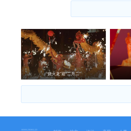
“烧火龙”迎“二月二”