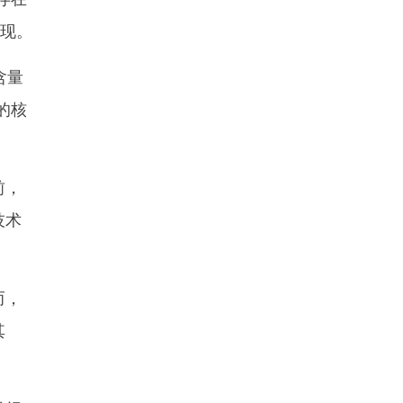
实现。
含量
的核
前，
技术
而，
其