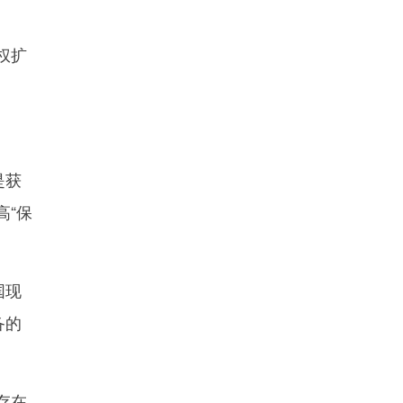
权扩
是获
高“保
国现
备的
存在