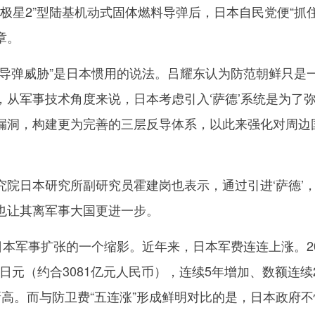
极星2”型陆基机动式固体燃料导弹后，日本自民党便“抓
章。
弹威胁”是日本惯用的说法。吕耀东认为防范朝鲜只是
，从军事技术角度来说，日本考虑引入‘萨德’系统是为了
漏洞，构建更为完善的三层反导体系，以此来强化对周边
日本研究所副研究员霍建岗也表示，通过引进‘萨德’
也让其离军事大国更进一步。
本军事扩张的一个缩影。近年来，日本军费连连上涨。20
亿日元（约合3081亿元人民币），连续5年增加、数额连续
新高。而与防卫费“五连涨”形成鲜明对比的是，日本政府不