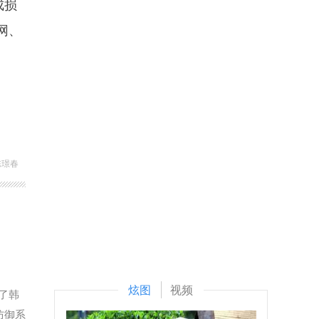
成损
网、
陈璟春
炫图
视频
了韩
防御系