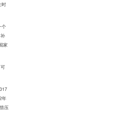
住时
一个
弥补
国家
，可
17
2年
惜压