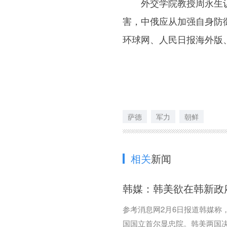
外交学院教授周永生认为
害，中俄应从加强自身防
环球网、人民日报海外版
萨德
军力
朝鲜
相关
新闻
韩媒：韩美欲在韩新政
参考消息网2月6日报道韩媒称
国国立首尔显忠院。韩美两国