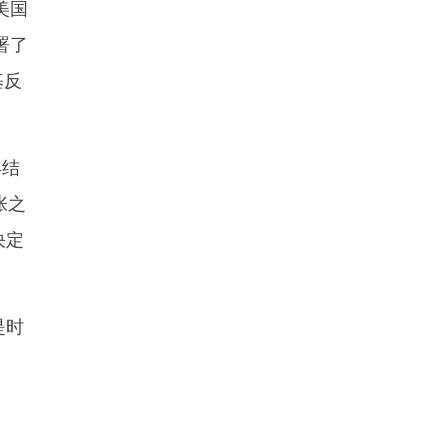
美国
署了
基反
年结
张之
决定
是时