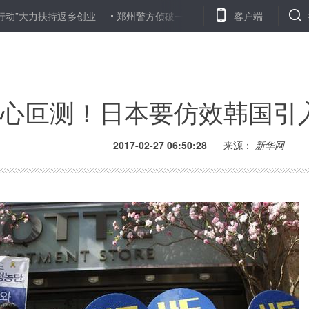
扶持返乡创业
郑州警方侦破一生产销售伪劣红酒案 查获假酒8000余箱
客户端
心叵测！日本要仿效韩国引入
2017-02-27 06:50:28
来源：
新华网