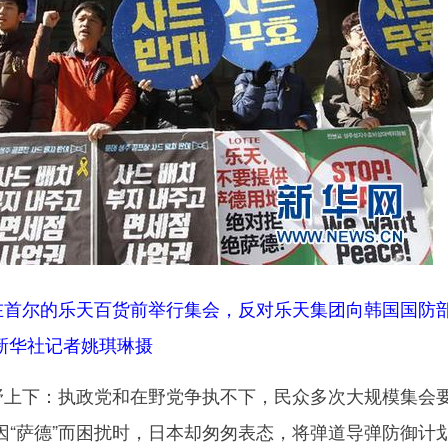
首尔的乐天百货前举行集会，反对乐天集团向韩国国防
 新华社记者姚琪琳摄
上下：执政党和在野党争执不下，民众多次大规模集会
因“萨德”而困扰时，日本却匆匆表态，将弹道导弹防御计