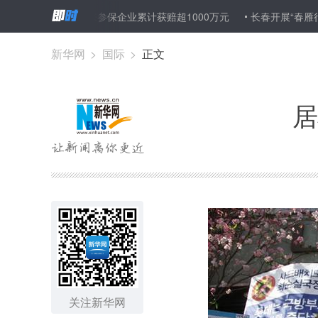
安责险”以来参保企业累计获赔超1000万元
长春开展“春雁行动”大力
新华网
>
国际
>
正文
居
关注新华网