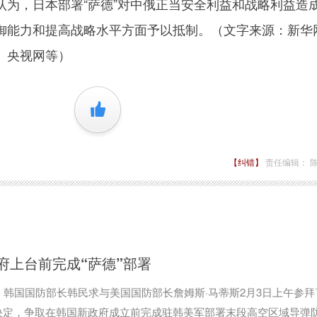
，日本部署“萨德”对中俄正当安全利益和战略利益造
御能力和提高战略水平方面予以抵制。（文字来源：新华
、央视网等）
+1
【纠错】
责任编辑： 
府上台前完成“萨德”部署
，韩国国防部长韩民求与美国国防部长詹姆斯·马蒂斯2月3日上午参拜
决定，争取在韩国新政府成立前完成驻韩美军部署末段高空区域导弹