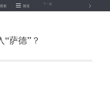
下一篇
搜索
贫困户来“扶贫” 一起敲响幸福门——山东临淄以公益岗位推动贫困户
频道
“萨德”？