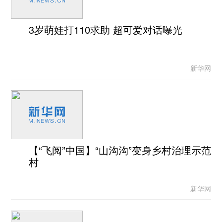
3岁萌娃打110求助 超可爱对话曝光
新华网
【“飞阅”中国】“山沟沟”变身乡村治理示范
村
新华网