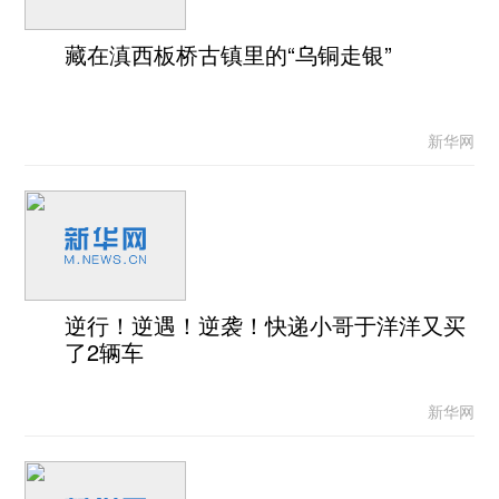
藏在滇西板桥古镇里的“乌铜走银”
新华网
逆行！逆遇！逆袭！快递小哥于洋洋又买
了2辆车
新华网