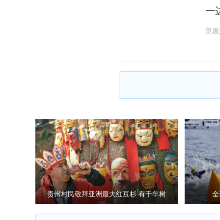
一
景观
贵州村民敬拜亚洲最大红豆杉 有千年树
全
龄