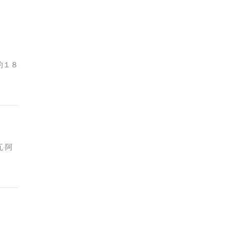
约１８
·阿