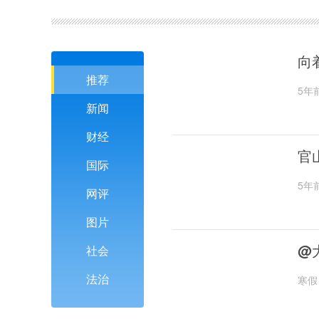
向
推荐
5年
新闻
财经
官
国际
5年
网评
图片
@
社会
法治
寒假