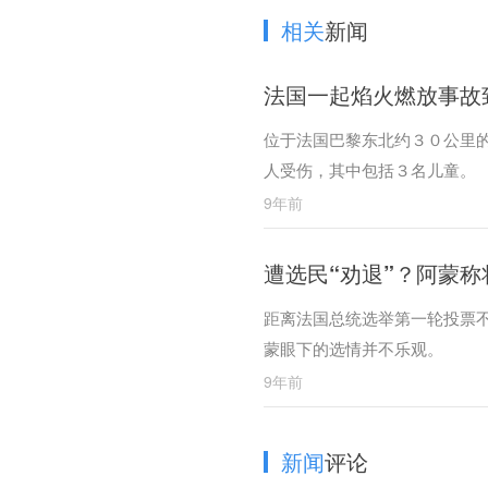
相关
新闻
法国一起焰火燃放事故
位于法国巴黎东北约３０公里
人受伤，其中包括３名儿童。
9年前
遭选民“劝退”？阿蒙
距离法国总统选举第一轮投票
蒙眼下的选情并不乐观。
9年前
新闻
评论