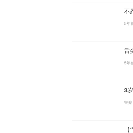
不
5年
舌
5年
3
警察
【