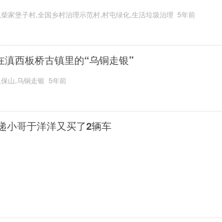
,柴家堡子村,全国乡村治理示范村,村屯绿化,生活垃圾治理
5年前
在滇西板桥古镇里的“乌铜走银”
,保山,乌铜走银
5年前
递小哥于洋洋又买了2辆车