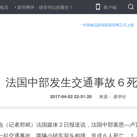
新华网评：雄安何以担重任？
香港将迎风雨季 排查危树防伤人
客户端
中国食品辟谣联盟官网正式上线
法国中部发生交通事故６
2017-04-02 22:51:20
来源：
新华社
（记者郑斌）法国媒体２日报道说，法国中部索恩—卢
一起交通事故，两辆小轿车迎头相撞，造成６人死亡、１