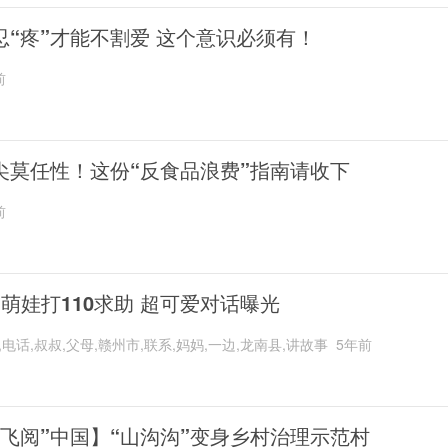
忍“疼”才能不割爱 这个意识必须有！
前
尖莫任性！这份“反食品浪费”指南请收下
前
岁萌娃打110求助 超可爱对话曝光
,电话,叔叔,父母,赣州市,联系,妈妈,一边,龙南县,讲故事
5年前
“飞阅”中国】“山沟沟”变身乡村治理示范村