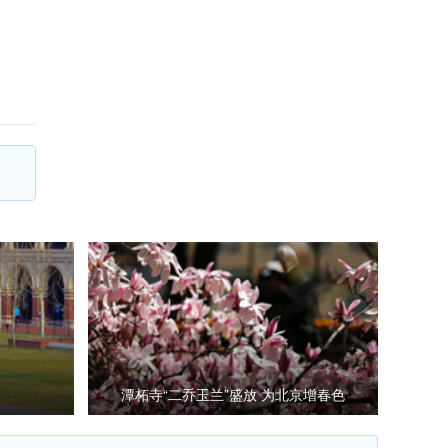
潭柘寺“二乔玉兰”盛放 为北京增春色