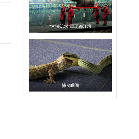
“古法治水”重现都江堰
捕食瞬间