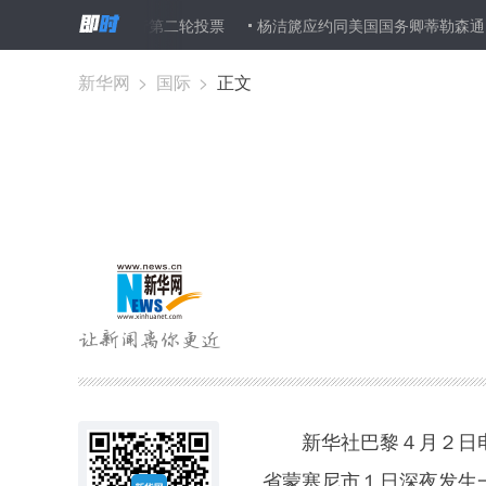
尔总统选举进行第二轮投票
杨洁篪应约同美国国务卿蒂勒森通电话
新华网
>
国际
>
正文
新华社巴黎４月２日电
省蒙塞尼市１日深夜发生