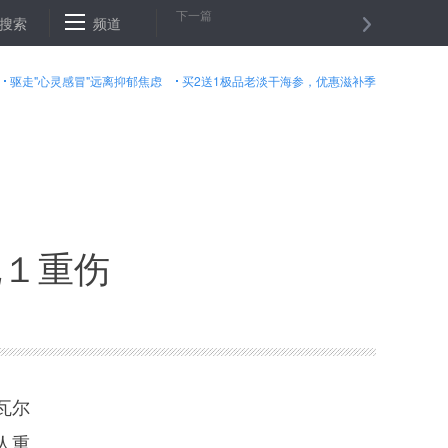
下一篇
搜索
香港财经官员：金融合作助粤港澳大湾区发展
频道
专访：塞尔维亚愿做
驱走"心灵感冒"远离抑郁焦虑
买2送1极品老淡干海参，优惠滋补季
死１重伤
瓦尔
人重