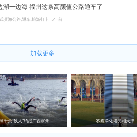
边湖一边海 福州这条高颜值公路通车了
式滨海公路,通车,旅游打卡
5年前
加载更多
球千余“铁人”约战广西柳州
雾霾净化塔亮相天津