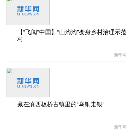
【“飞阅”中国】“山沟沟”变身乡村治理示范
村
新华网
藏在滇西板桥古镇里的“乌铜走银”
新华网