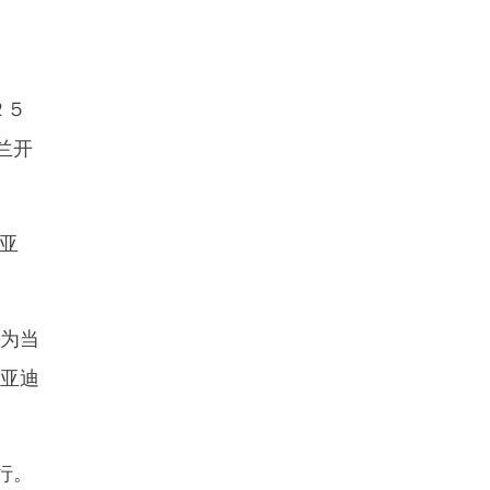
２５
兰开
亚
”为当
比亚迪
行。