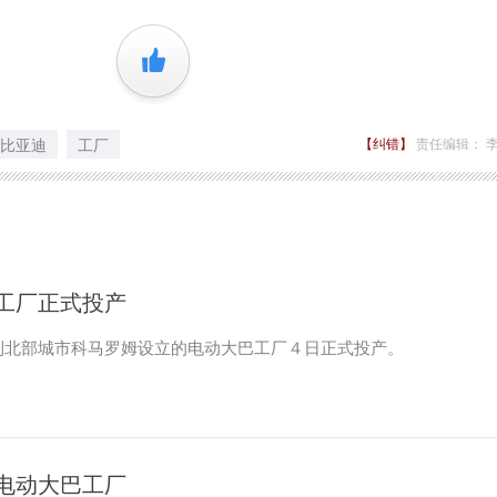
+1
比亚迪
工厂
【纠错】
责任编辑： 
工厂正式投产
利北部城市科马罗姆设立的电动大巴工厂４日正式投产。
电动大巴工厂