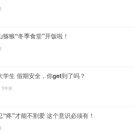
前
山猕猴“冬季食堂”开饭啦！
前
大学生 假期安全，你get到了吗？
5年前
忍“疼”才能不割爱 这个意识必须有！
前