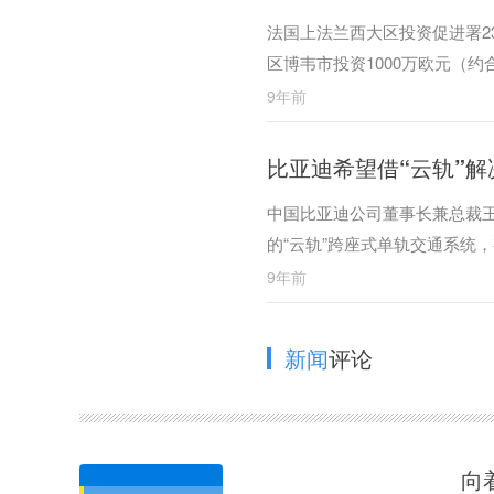
法国上法兰西大区投资促进署2
区博韦市投资1000万欧元（约
9年前
比亚迪希望借“云轨”
中国比亚迪公司董事长兼总裁
的“云轨”跨座式单轨交通系统
9年前
新闻
评论
向