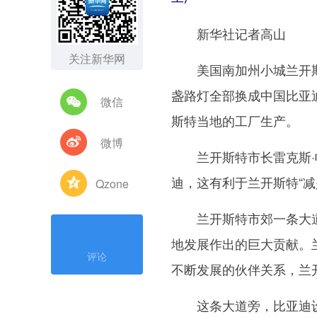
新华社记者高山
关注新华网
美国南加州小城兰开斯特
盏路灯全部换成中国比亚
微信
斯特当地的工厂生产。
微博
兰开斯特市长雷克斯·帕
迪，这有利于兰开斯特“减
Qzone
兰开斯特市郊一条大道被
地发展作出的巨大贡献。
评论
不断发展的伙伴关系，兰
这条大道旁，比亚迪设