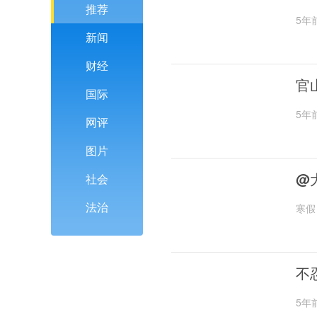
推荐
5年
新闻
财经
官
国际
5年
网评
图片
@
社会
法治
寒假
不
5年