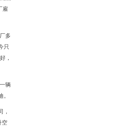
厂雇
厂多
今只
良好，
一辆
迪。
司，
升空