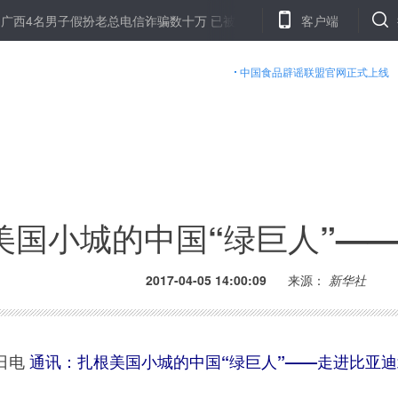
男子假扮老总电信诈骗数十万 已被刑拘
四川:查处违反八项规定精神问题
客户端
中国食品辟谣联盟官网正式上线
美国小城的中国“绿巨人”—
2017-04-05 14:00:09
来源：
新华社
日电
通讯：扎根美国小城的中国“绿巨人”——走进比亚