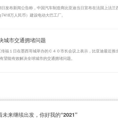
3日发布新闻公告称，中国汽车制造商比亚迪当日宣布在法国上法兰
合7418万人民币）建设电动大巴工厂。
解决城市交通拥堵问题
王传福１日在墨西哥城举办的Ｃ４０市长会议上表示，比亚迪最近推
，有望能有效解决全球城市的交通拥堵问题。
着未来继续出发，你好我的“2021”