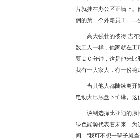
片就挂在办公区正墙上。他
佣的第一个外籍员工……
高大强壮的彼得·吉布森
数工人一样，他家就在工
要２０分钟，这是他来比
我有一大家人，有一份稳
当其他人都陆续离开岗位
电动大巴底盘下忙碌。这
谈到选择比亚迪的原因
绿色能源代表着未来，为
间。“我可不想一辈子就