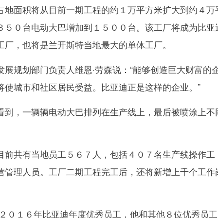
占地面积将从目前一期工程的约１万平方米扩大到约４万
３５０台电动大巴增加到１５００台。该工厂将成为比亚
工厂，也将是兰开斯特当地最大的单体工厂。
规划部门负责人维恩·劳森说：“能够创造巨大财富的
将使城市和社区居民受益。比亚迪正是这样的企业。”
到，一辆辆电动大巴排列在生产线上，最后被喷涂上不
。
前共有当地员工５６７人，包括４０７名生产线操作工
营管理人员。工厂二期工程完工后，还将新增上千个工作
０１６年比亚迪年度优秀员工，他和其他８位优秀员工