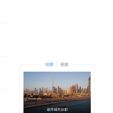
炫图
视频
迪拜城市掠影