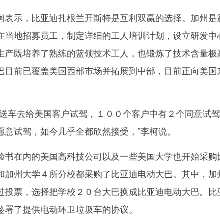
表示，比亚迪扎根兰开斯特是互利双赢的选择。加州是
在当地招募员工，制定详细的工人培训计划，设立研发中
生产既培养了熟练的蓝领技术工人，也锻炼了技术含量极
巴目前已覆盖美国西部市场并拓展到中部，目前正向美国
车去给美国客户试驾，１００个客户中有２个同意试驾
愿意试驾，如今几乎全都欣然接受，”李柯说。
书在内的美国高科技公司以及一些美国大学也开始采购
和加州大学４所分校都采购了比亚迪电动大巴。其中，加
过投票，选择把学校２０台大巴换成比亚迪电动大巴。比
签署了提供电动环卫垃圾车的协议。