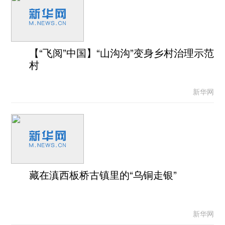
【“飞阅”中国】“山沟沟”变身乡村治理示范
村
新华网
藏在滇西板桥古镇里的“乌铜走银”
新华网