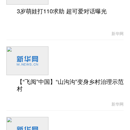
3岁萌娃打110求助 超可爱对话曝光
新华网
【“飞阅”中国】“山沟沟”变身乡村治理示范
村
新华网