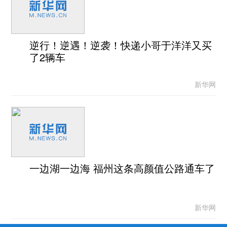
逆行！逆遇！逆袭！快递小哥于洋洋又买
了2辆车
新华网
一边湖一边海 福州这条高颜值公路通车了
新华网