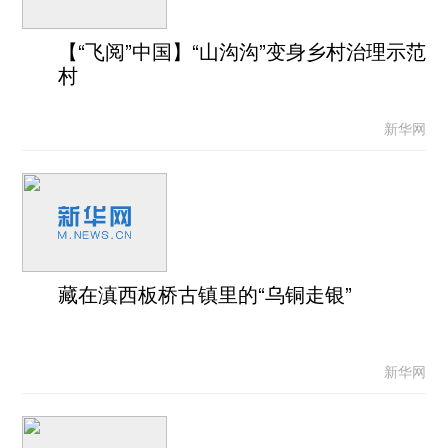
【“飞阅”中国】“山沟沟”变身乡村治理示范
村
新华网
藏在滇西板桥古镇里的“乌铜走银”
新华网