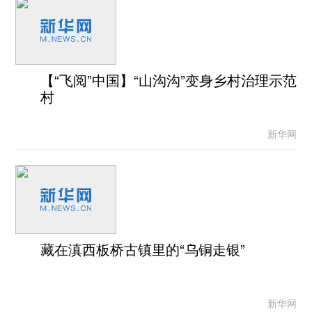
【“飞阅”中国】“山沟沟”变身乡村治理示范
村
新华网
藏在滇西板桥古镇里的“乌铜走银”
新华网