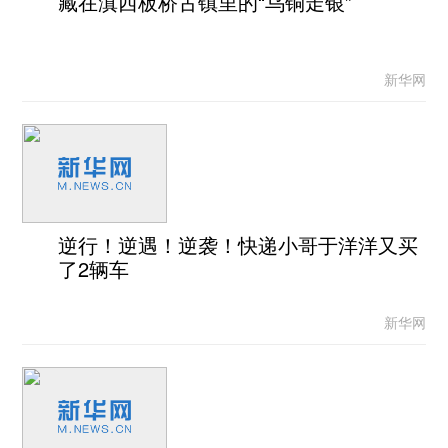
藏在滇西板桥古镇里的“乌铜走银”
新华网
逆行！逆遇！逆袭！快递小哥于洋洋又买
了2辆车
新华网