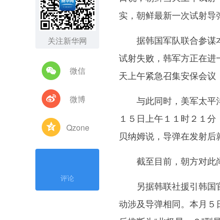
实，朝鲜最新一次试射导
据韩国军队联合参谋本
关注新华网
试射失败，韩军方正在进
微信
天上午紧急召集安保会议
微博
与此同时，美军太平洋司
１５日上午１１时２１分
Qzone
贝纳姆说，导弹在发射后
截至目前，朝方对此尚
评论
另据韩联社援引韩国官
动涉及导弹相同。本月５