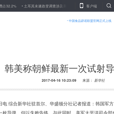
%
土耳其未遂政变调查涉及美中情局前局长等人
客户端
带着问题意识落
中国食品辟谣联盟官网正式上线
韩美称朝鲜最新一次试射
2017-04-16 10:23:09
来源：
新华社
 综合新华社驻首尔、华盛顿分社记者报道：韩国军方
一枚导弹，但以失败告终。与此同时，美军太平洋司令部