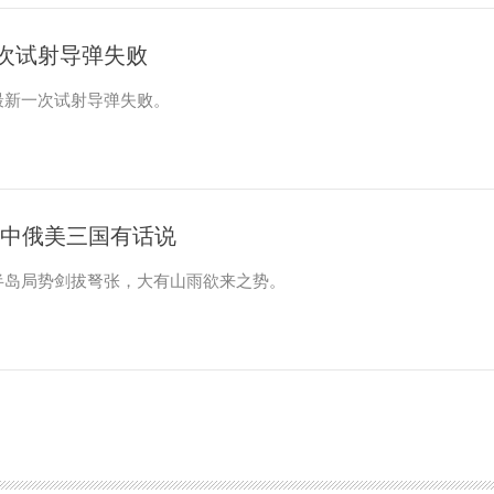
次试射导弹失败
最新一次试射导弹失败。
 中俄美三国有话说
岛局势剑拔弩张，大有山雨欲来之势。