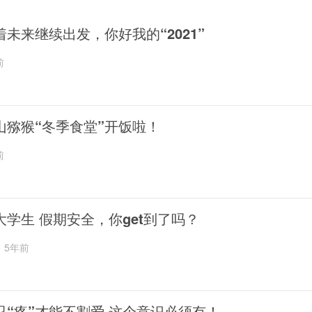
着未来继续出发，你好我的“2021”
前
山猕猴“冬季食堂”开饭啦！
前
大学生 假期安全，你get到了吗？
5年前
忍“疼”才能不割爱 这个意识必须有！