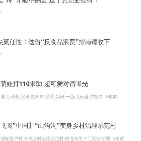
前
尖莫任性！这份“反食品浪费”指南请收下
前
岁萌娃打110求助 超可爱对话曝光
,电话,叔叔,父母,赣州市,联系,妈妈,一边,龙南县,讲故事
5年前
“飞阅”中国】“山沟沟”变身乡村治理示范村
,柴家堡子村,全国乡村治理示范村,村屯绿化,生活垃圾治理
5年前