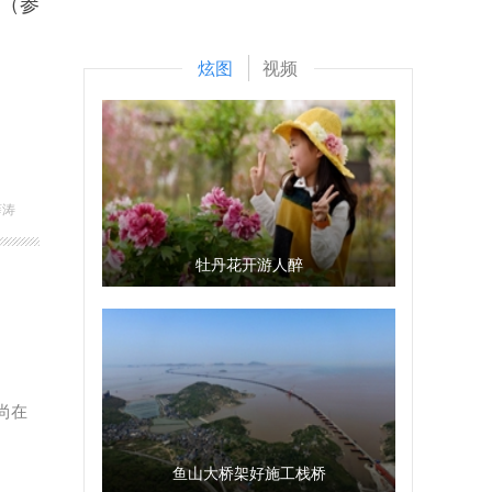
。（参
炫图
视频
薛涛
牡丹花开游人醉
尚在
鱼山大桥架好施工栈桥