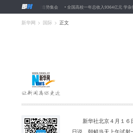
举行最后公投造势集会
全国高校一年总收入9364亿元 学杂费占32.2
新华网
>
国际
>
正文
新华社北京４月１６日电
日说，朝鲜当天上午试射