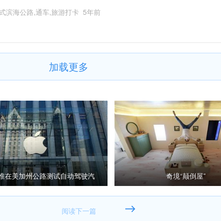
式滨海公路,通车,旅游打卡
5年前
加载更多
准在美加州公路测试自动驾驶汽
奇境“颠倒屋”
车