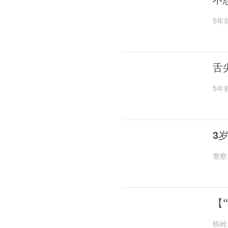
5年
舌
5年
3
警察
【
铁岭