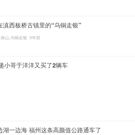
在滇西板桥古镇里的“乌铜走银”
,保山,乌铜走银
5年前
递小哥于洋洋又买了2辆车
边湖一边海 福州这条高颜值公路通车了