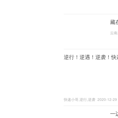
藏
云南
逆行！逆遇！逆袭！快
快递小哥,逆行,逆袭
2020-12-29
一