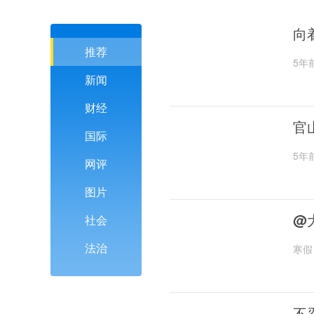
向
推荐
5年
新闻
财经
官
国际
5年
网评
图片
@
社会
法治
寒假
不