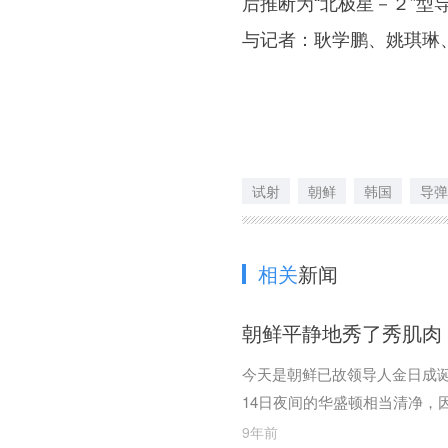
后推断为“北极星－２”型
与记者：耿学鹏、姚琪琳
试射
朝鲜
韩国
导弹
相关
新闻
朝鲜平静地秀了秀肌肉
今天是朝鲜已故领导人金日成诞
14日夜间的华盛顿相当清净，
9年前