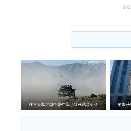
景观
驻阿美军大型空爆炸弹已致死武装分子
苹果获
94人