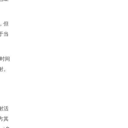
，但
于当
时间
射。
。
射活
方其