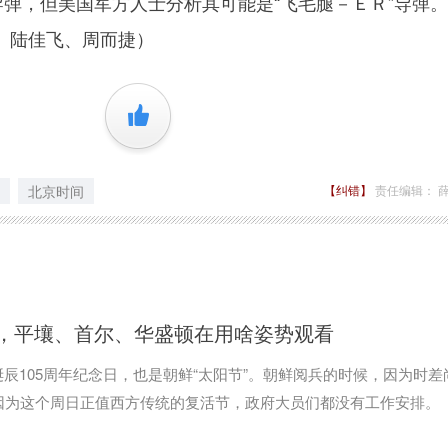
导弹，但美国军方人士分析其可能是“飞毛腿－ＥＲ”导弹
、陆佳飞、周而捷）
+1
北京时间
【纠错】
责任编辑： 
，平壤、首尔、华盛顿在用啥姿势观看
辰105周年纪念日，也是朝鲜“太阳节”。朝鲜阅兵的时候，因为时差
因为这个周日正值西方传统的复活节，政府大员们都没有工作安排。