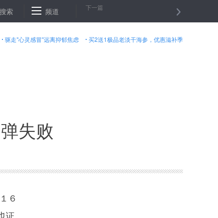
下一篇
实“青年发展规划”
搜索
频道
浙大教授玩直播劝学生别打赏：省点钱 留着结婚用
驱走"心灵感冒"远离抑郁焦虑
买2送1极品老淡干海参，优惠滋补季
导弹失败
１６
也证