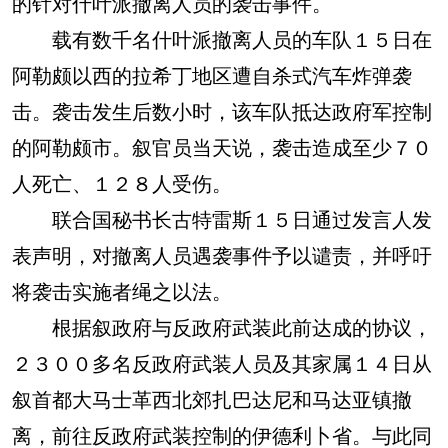
的针对什叶派撤离人员的袭击事件。
载有数千名什叶派撤离人员的车队１５日在
阿勒颇以西的拉希丁地区遭自杀式汽车炸弹袭
击。袭击发生后数小时，该车队抵达政府军控制
的阿勒颇市。叙官员当天说，袭击造成至少７０
人死亡、１２８人受伤。
联合国秘书长古特雷斯１５日通过发言人发
表声明，对撤离人员遇袭事件予以谴责，并呼吁
将袭击实施者绳之以法。
根据叙政府与反政府武装此前达成的协议，
２３００多名反政府武装人员及其家属１４日从
叙首都大马士革西北郊扎巴达尼和马达亚镇撤
离，前往反政府武装控制的伊德利卜省。与此同