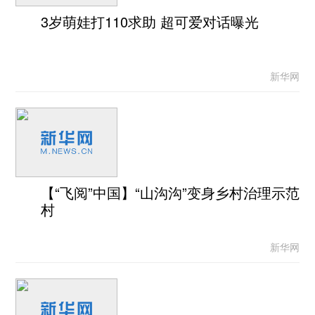
3岁萌娃打110求助 超可爱对话曝光
新华网
【“飞阅”中国】“山沟沟”变身乡村治理示范
村
新华网