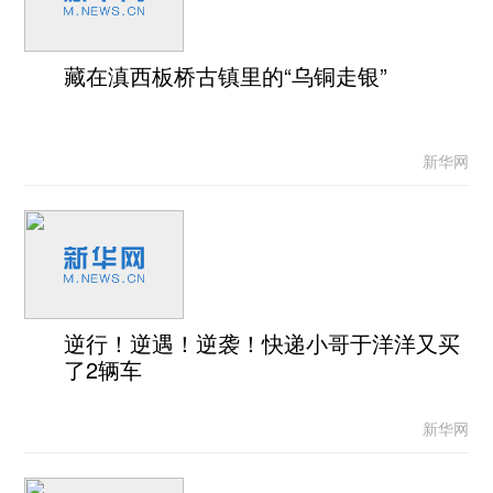
藏在滇西板桥古镇里的“乌铜走银”
新华网
逆行！逆遇！逆袭！快递小哥于洋洋又买
了2辆车
新华网