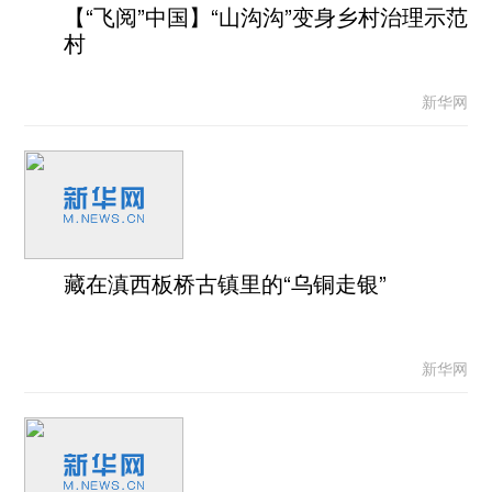
【“飞阅”中国】“山沟沟”变身乡村治理示范
村
新华网
藏在滇西板桥古镇里的“乌铜走银”
新华网