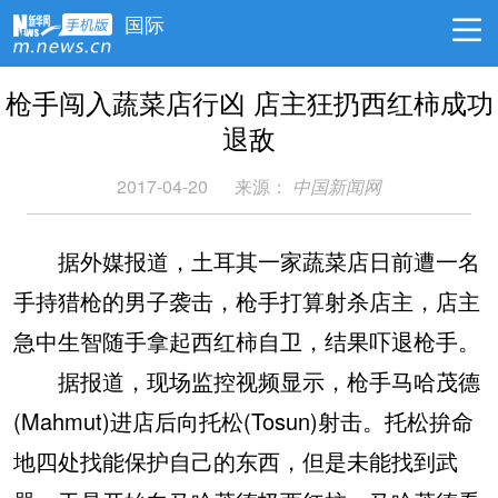
国际
枪手闯入蔬菜店行凶 店主狂扔西红柿成功
退敌
2017-04-20
来源：
中国新闻网
据外媒报道，土耳其一家蔬菜店日前遭一名
手持猎枪的男子袭击，枪手打算射杀店主，店主
急中生智随手拿起西红柿自卫，结果吓退枪手。
据报道，现场监控视频显示，枪手马哈茂德
(Mahmut)进店后向托松(Tosun)射击。托松拚命
地四处找能保护自己的东西，但是未能找到武