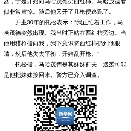
器，于是开始向马哈茂德扔西红柿。马哈茂德看
似非常震惊。随后他又开了几枪便逃跑了。
开业30年的托松表示：“我正忙着工作，马
哈茂德突然出现。我当时正站在西红柿旁边。当
他用猎枪指向我，我下意识将西红柿扔到他眼
睛，然后他失去平衡，开始乱开枪。”
托松指，马哈茂德是其妹妹前夫，遇袭可能
是他把妹妹接回来。警方已介入调查。