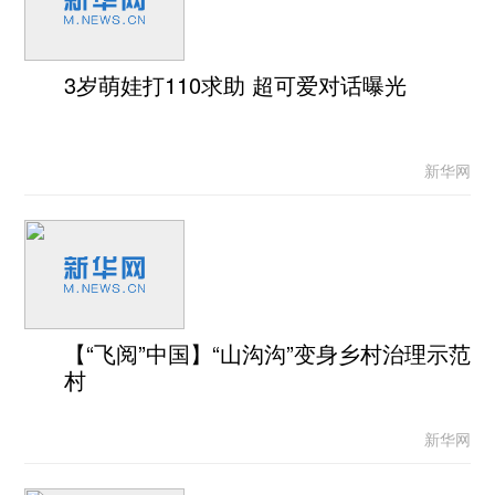
3岁萌娃打110求助 超可爱对话曝光
新华网
【“飞阅”中国】“山沟沟”变身乡村治理示范
村
新华网