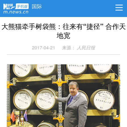
国际
大熊猫牵手树袋熊：往来有“捷径” 合作天
地宽
2017-04-21
来源：
人民日报